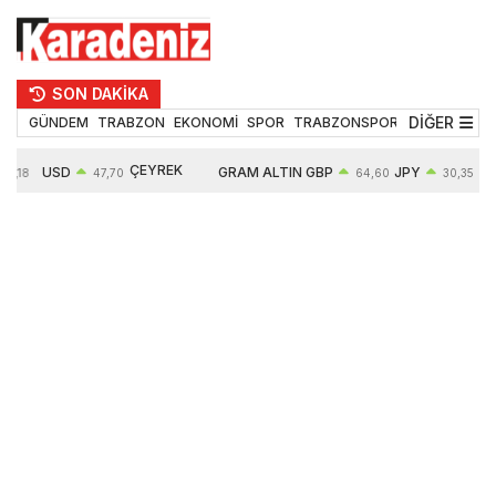
SON DAKİKA
DİĞER
GÜNDEM
TRABZON
EKONOMİ
SPOR
TRABZONSPOR
TEKNOLOJİ
ÇEYREK
USD
GRAM ALTIN
GBP
JPY
55,18
47,70
64,60
30,35
ALTIN
0,16%
6652,76
0,38%
0,54%
10909,00
2,47%
2,60%