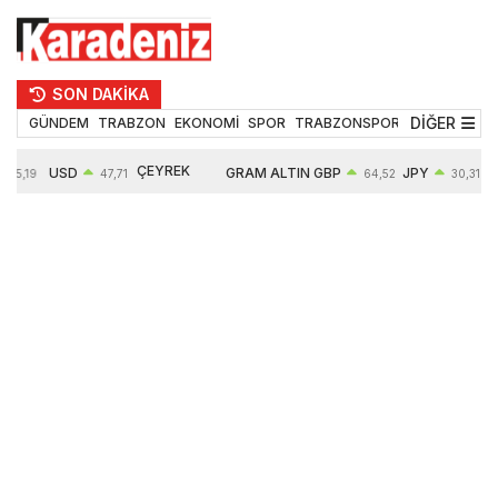
SON DAKİKA
DİĞER
GÜNDEM
TRABZON
EKONOMİ
SPOR
TRABZONSPOR
TEKNOLOJİ
ÇEYREK
USD
GRAM ALTIN
GBP
JPY
55,19
47,71
64,52
30,31
ALTIN
0,18%
6660,55
0,27%
0,39%
10903,00
2,59%
2,54%