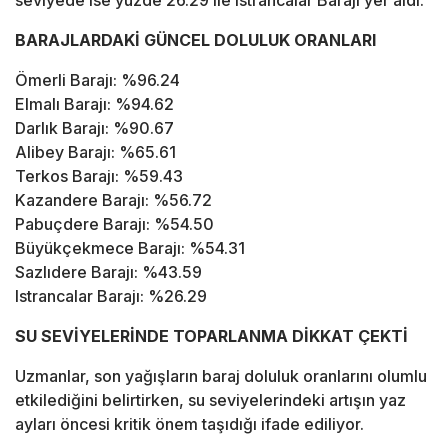
seviyede ise yüzde 26.29 ile Istrancalar Barajı yer aldı.
BARAJLARDAKİ GÜNCEL DOLULUK ORANLARI
Ömerli Barajı: %96.24
Elmalı Barajı: %94.62
Darlık Barajı: %90.67
Alibey Barajı: %65.61
Terkos Barajı: %59.43
Kazandere Barajı: %56.72
Pabuçdere Barajı: %54.50
Büyükçekmece Barajı: %54.31
Sazlıdere Barajı: %43.59
Istrancalar Barajı: %26.29
SU SEVİYELERİNDE TOPARLANMA DİKKAT ÇEKTİ
Uzmanlar, son yağışların baraj doluluk oranlarını olumlu
etkilediğini belirtirken, su seviyelerindeki artışın yaz
ayları öncesi kritik önem taşıdığı ifade ediliyor.