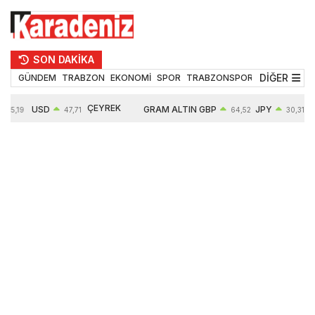
SON DAKİKA
DİĞER
GÜNDEM
TRABZON
EKONOMİ
SPOR
TRABZONSPOR
TEKNOLOJİ
ÇEYREK
USD
GRAM ALTIN
GBP
JPY
55,19
47,71
64,52
30,31
ALTIN
0,18%
6660,55
0,27%
0,39%
10903,00
2,59%
2,54%