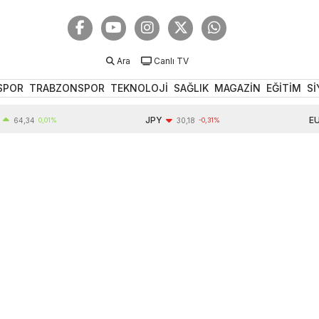
Ara
Canlı TV
SPOR
TRABZONSPOR
TEKNOLOJİ
SAĞLIK
MAGAZİN
EĞİTİM
Sİ
JPY
EUR
,34
0,01%
30,18
-0,31%