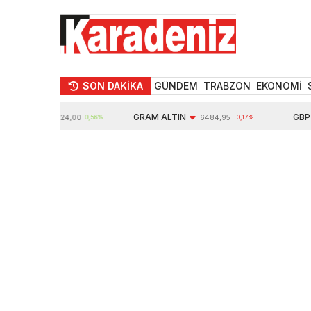
SON DAKİKA
GÜNDEM
TRABZON
EKONOMİ
TIN
GRAM ALTIN
GBP
10624,00
0,56%
6484,95
-0,17%
64