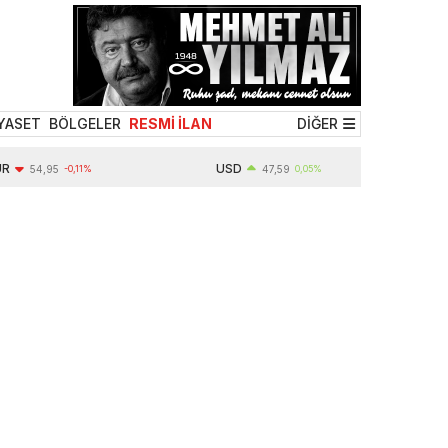
YASET
BÖLGELER
RESMİ İLAN
DİĞER
USD
54,95
-0,11%
47,59
0,05%