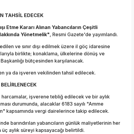
EN TAHSİL EDECEK
Dışı Etme Kararı Alınan Yabancıların Çeşitli
 Hakkında Yönetmelik"
, Resmi Gazete'de yayımlandı.
 edilen ve sınır dışı edilmek üzere il göç idaresine
klarıyla birlikte; konaklama, ülkelerine dönüş ve
i Başkanlığı bütçesinden karşılanacak.
en ya da işveren vekilinden tahsil edilecek.
 BELİRLENECEK
 harcamalar, işverene tebliğ edilecek ve bir aylık
ması durumunda, alacaklar 6183 sayılı "Amme
n" kapsamında vergi dairelerince takip edilecek.
e barındırılan yabancıların günlük maliyetlerinin her
 üç aylık süreyi kapsayacağı belirtildi.