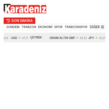
SON DAKİKA
DİĞER
GÜNDEM
TRABZON
EKONOMİ
SPOR
TRABZONSPOR
TEKNOLOJİ
ÇEYREK
USD
GRAM ALTIN
GBP
JPY
55,19
47,71
64,52
30,31
ALTIN
0,18%
6660,55
0,27%
0,39%
10903,00
2,59%
2,54%