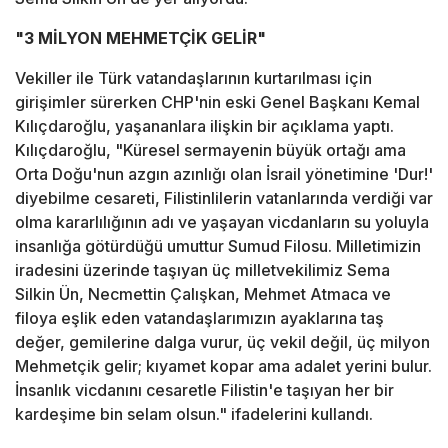
"3 MİLYON MEHMETÇİK GELİR"
Vekiller ile Türk vatandaşlarının kurtarılması için
girişimler sürerken CHP'nin eski Genel Başkanı Kemal
Kılıçdaroğlu, yaşananlara ilişkin bir açıklama yaptı.
Kılıçdaroğlu, "Küresel sermayenin büyük ortağı ama
Orta Doğu'nun azgın azınlığı olan İsrail yönetimine 'Dur!'
diyebilme cesareti, Filistinlilerin vatanlarında verdiği var
olma kararlılığının adı ve yaşayan vicdanların su yoluyla
insanlığa götürdüğü umuttur Sumud Filosu. Milletimizin
iradesini üzerinde taşıyan üç milletvekilimiz Sema
Silkin Ün, Necmettin Çalışkan, Mehmet Atmaca ve
filoya eşlik eden vatandaşlarımızın ayaklarına taş
değer, gemilerine dalga vurur, üç vekil değil, üç milyon
Mehmetçik gelir; kıyamet kopar ama adalet yerini bulur.
İnsanlık vicdanını cesaretle Filistin'e taşıyan her bir
kardeşime bin selam olsun." ifadelerini kullandı.