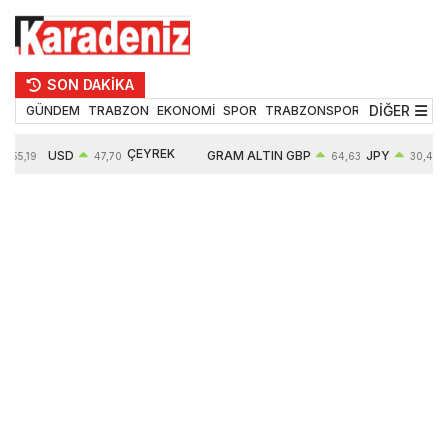
SON DAKİKA
DİĞER
GÜNDEM
TRABZON
EKONOMİ
SPOR
TRABZONSPOR
TEKNOLOJİ
ÇEYREK
USD
GRAM ALTIN
GBP
JPY
55,19
47,70
64,63
30,40
ALTIN
0,15%
6663,64
0,44%
0,70%
10914,00
2,63%
2,64%