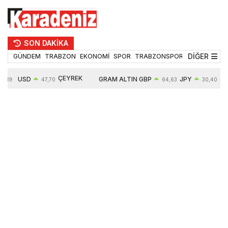
SON DAKİKA
DİĞER
GÜNDEM
TRABZON
EKONOMİ
SPOR
TRABZONSPOR
TEKNOLOJİ
ÇEYREK
USD
GRAM ALTIN
GBP
JPY
5,19
47,70
64,63
30,40
ALTIN
0,15%
6663,64
0,44%
0,70%
10914,00
2,63%
2,64%