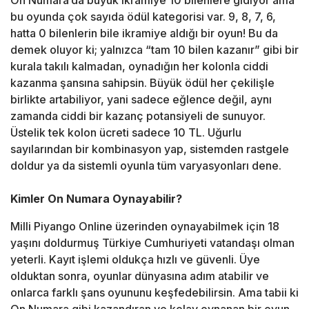
On Numara’da büyük ikramiye 10 bilenlere gidiyor ama
bu oyunda çok sayıda ödül kategorisi var. 9, 8, 7, 6,
hatta 0 bilenlerin bile ikramiye aldığı bir oyun! Bu da
demek oluyor ki; yalnızca “tam 10 bilen kazanır” gibi bir
kurala takılı kalmadan, oynadığın her kolonla ciddi
kazanma şansına sahipsin. Büyük ödül her çekilişle
birlikte artabiliyor, yani sadece eğlence değil, aynı
zamanda ciddi bir kazanç potansiyeli de sunuyor.
Üstelik tek kolon ücreti sadece 10 TL. Uğurlu
sayılarından bir kombinasyon yap, sistemden rastgele
doldur ya da sistemli oyunla tüm varyasyonları dene.
Kimler On Numara Oynayabilir?
Milli Piyango Online üzerinden oynayabilmek için 18
yaşını doldurmuş Türkiye Cumhuriyeti vatandaşı olman
yeterli. Kayıt işlemi oldukça hızlı ve güvenli. Üye
olduktan sonra, oyunlar dünyasına adım atabilir ve
onlarca farklı şans oyununu keşfedebilirsin. Ama tabii ki