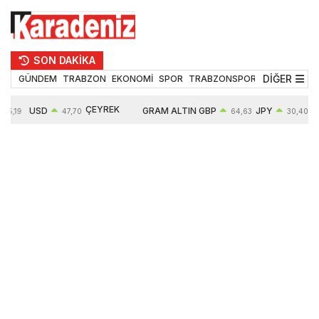
SON DAKİKA
DİĞER
GÜNDEM
TRABZON
EKONOMİ
SPOR
TRABZONSPOR
TEKNOLOJİ
ÇEYREK
USD
GRAM ALTIN
GBP
JPY
55,19
47,70
64,63
30,40
ALTIN
0,15%
6663,64
0,44%
0,70%
10914,00
2,63%
2,64%