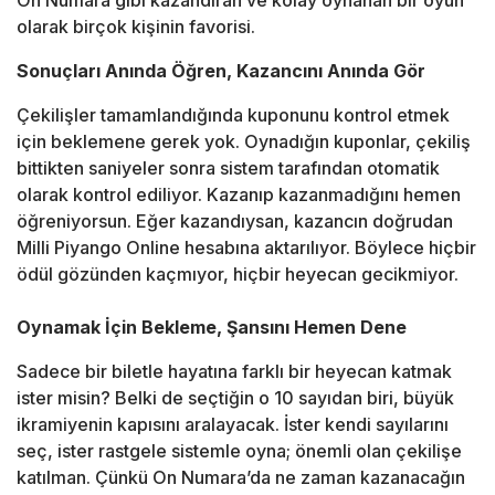
On Numara gibi kazandıran ve kolay oynanan bir oyun
olarak birçok kişinin favorisi.
Sonuçları Anında Öğren, Kazancını Anında Gör
Çekilişler tamamlandığında kuponunu kontrol etmek
için beklemene gerek yok. Oynadığın kuponlar, çekiliş
bittikten saniyeler sonra sistem tarafından otomatik
olarak kontrol ediliyor. Kazanıp kazanmadığını hemen
öğreniyorsun. Eğer kazandıysan, kazancın doğrudan
Milli Piyango Online hesabına aktarılıyor. Böylece hiçbir
ödül gözünden kaçmıyor, hiçbir heyecan gecikmiyor.
Oynamak İçin Bekleme, Şansını Hemen Dene
Sadece bir biletle hayatına farklı bir heyecan katmak
ister misin? Belki de seçtiğin o 10 sayıdan biri, büyük
ikramiyenin kapısını aralayacak. İster kendi sayılarını
seç, ister rastgele sistemle oyna; önemli olan çekilişe
katılman. Çünkü On Numara’da ne zaman kazanacağın