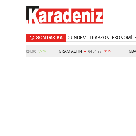
SON DAKİKA
GÜNDEM
TRABZON
EKONOMİ
TIN
GRAM ALTIN
GBP
10624,00
0,56%
6484,95
-0,17%
64