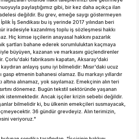
yuyla paylaştığımız gibi, bir kez daha açıkça ilan
cadelesi değildir. Bu grev, emeğe saygı göstermeyen
İplik İş Sendikası bu iş yerinde 2017 yılından beri
zgür iradesiyle kazanılmış toplu iş sözleşmesi hakkı
z. Hiç kimse işçilerin anayasal hakkını pazarlık
k şartları bahane ederek sorumluluktan kaçmaya
eğiyle büyüyen, kazanan ve markasını güçlendirenler
r. Çorlu'daki fabrikasını kapatan, Aksaray'daki
 kaydıran anlayış şunu iyi bilmelidir: Mısır'daki ucuz
nı gasp etmenin bahanesi olamaz. Bu markayı yıllardır
ı altına alınamaz, yok sayılamaz. Emekçinin alın teri
ırtını dönemez. Bugün tekstil sektöründe yaşanan
ek istenmektedir. Ancak işçiler krizin sebebi değildir.
anlar bilmelidir ki, bu ülkenin emekçileri susmayacak,
eyecektir. 36 gündür grevdeyiz. Alın terimizin,
ini veriyoruz."
a bulunan sendika tarafından, "İşçisinin hakkını