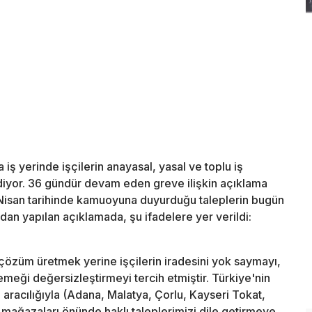
 iş yerinde işçilerin anayasal, yasal ve toplu iş
yor. 36 gündür devam eden greve ilişkin açıklama
Nisan tarihinde kamuoyuna duyurduğu taleplerin bugün
ndan yapılan açıklamada, şu ifadelere yer verildi:
özüm üretmek yerine işçilerin iradesini yok saymayı,
eği değersizleştirmeyi tercih etmiştir. Türkiye'nin
 aracılığıyla (Adana, Malatya, Çorlu, Kayseri Tokat,
s mağazaları önünde haklı taleplerimizi dile getirmeye