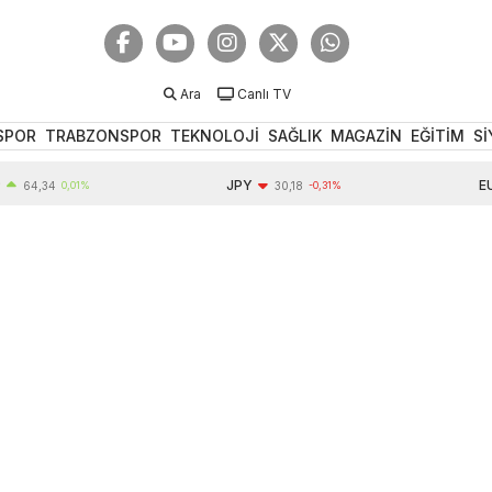
Ara
Canlı TV
SPOR
TRABZONSPOR
TEKNOLOJİ
SAĞLIK
MAGAZİN
EĞİTİM
Sİ
JPY
EUR
,34
0,01%
30,18
-0,31%