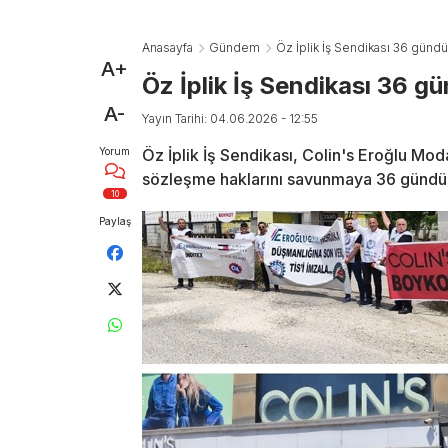
Anasayfa
Gündem
Öz İplik İş Sendikası 36 günd
A+
Öz İplik İş Sendikası 36 g
A-
Yayın Tarihi: 04.06.2026 - 12:55
Yorum
Öz İplik İş Sendikası, Colin's Eroğlu Moda
sözleşme haklarını savunmaya 36 gündü
10
Paylaş