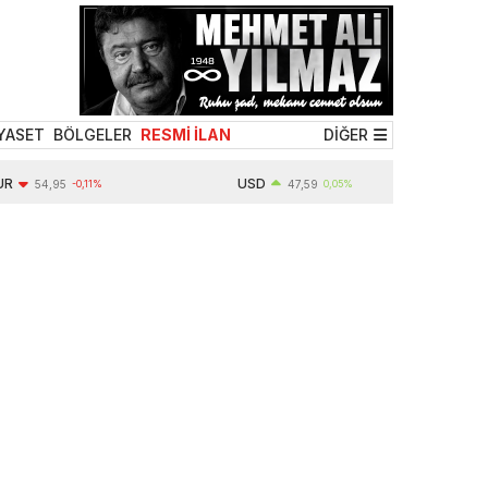
YASET
BÖLGELER
RESMİ İLAN
DİĞER
USD
54,95
-0,11%
47,59
0,05%