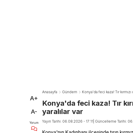
Anasayfa
Gündem
Konya'da feci kaza! Tır kırmızı ı
A+
Konya'da feci kaza! Tır kır
yaralılar var
A-
Yayın Tarihi: 06.08.2026 - 17:11
| Güncelleme Tarihi: 06
Yorum
Konya'nın Kadınhanı ilçesinde tırın kırmı