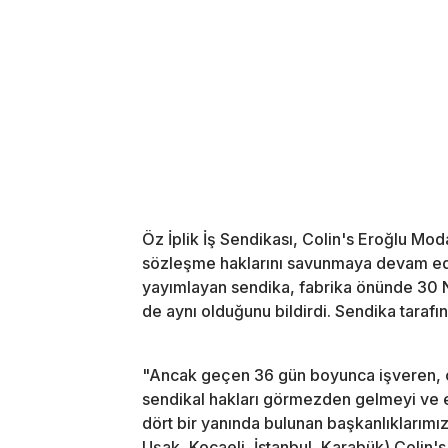
Öz İplik İş Sendikası, Colin's Eroğlu Moda
sözleşme haklarını savunmaya devam edi
yayımlayan sendika, fabrika önünde 30 
de aynı olduğunu bildirdi. Sendika tarafı
"Ancak geçen 36 gün boyunca işveren, ç
sendikal hakları görmezden gelmeyi ve em
dört bir yanında bulunan başkanlıklarımız
Uşak, Kocaeli, İstanbul, Karabük) Colin'