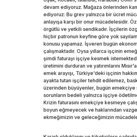
devam ediyoruz. Mağaza önlerinden kamuo
ediyoruz: Bu grev yalnızca bir ücret mü
anlayışa karşı bir onur mücadelesidir. Öz 
örgütlü ve yetkili sendikadır. İşçilerin ö
hiçbir patronun keyfine göre yok sayılama
konusu yapamaz. İşveren bugün ekonomi
çalışmaktadır. Oysa yıllarca işçinin em
şimdi faturayı işçiye kesmek istemektedi
üretimini durduran ve yatırımlarını Mısır'a
emek arayışı, Türkiye'deki işçinin hakkı
ayakta tutan işçiler tehdit edilemez, bask
üzerinden büyüyenler, bugün emekçiye s
sorunların bedeli yalnızca işçiye ödetilm
Krizin faturasını emekçiye kesmeye çalış
boyun eğmeyecek ve haklarından vazgeçm
ekmeğimizin ve geleceğimizin mücadeles
Kararlı olduklarını ve tüketicilere çağrıd