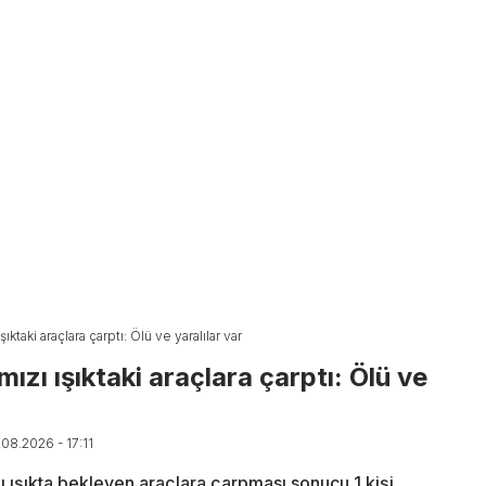
şıktaki araçlara çarptı: Ölü ve yaralılar var
mızı ışıktaki araçlara çarptı: Ölü ve
.08.2026 - 17:11
zı ışıkta bekleyen araçlara çarpması sonucu 1 kişi