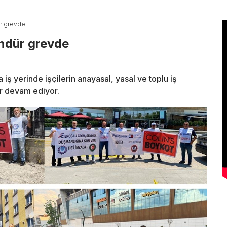
ür grevde
ündür grevde
 iş yerinde işçilerin anayasal, yasal ve toplu iş
r devam ediyor.