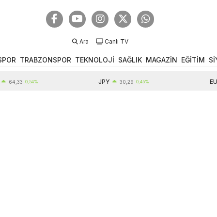
Ara
Canlı TV
SPOR
TRABZONSPOR
TEKNOLOJİ
SAĞLIK
MAGAZİN
EĞİTİM
Sİ
JPY
EUR
,33
0,54%
30,29
0,45%