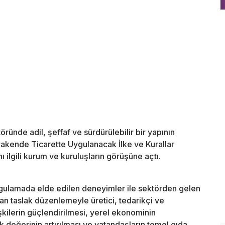
ründe adil, şeffaf ve sürdürülebilir bir yapının
rakende Ticarette Uygulanacak İlke ve Kurallar
 ilgili kurum ve kuruluşların görüşüne açtı.
gulamada elde edilen deneyimler ile sektörden gelen
an taslak düzenlemeyle üretici, tedarikçi ve
işkilerin güçlendirilmesi, yerel ekonominin
değerinin artırılması ve vatandaşların temel gıda