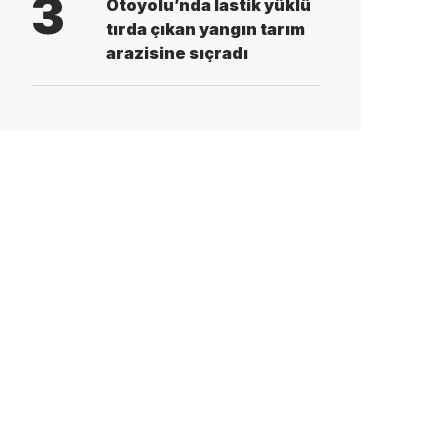
3
Otoyolu’nda lastik yüklü
tırda çıkan yangın tarım
arazisine sıçradı