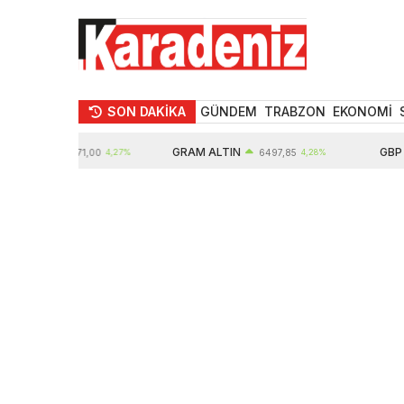
SON DAKİKA
GÜNDEM
TRABZON
EKONOMİ
IN
GRAM ALTIN
GBP
10571,00
4,27%
6497,85
4,28%
64