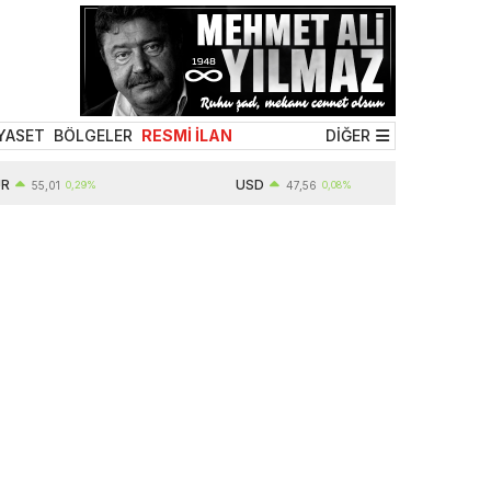
YASET
BÖLGELER
RESMİ İLAN
DİĞER
USD
55,01
0,29%
47,56
0,08%