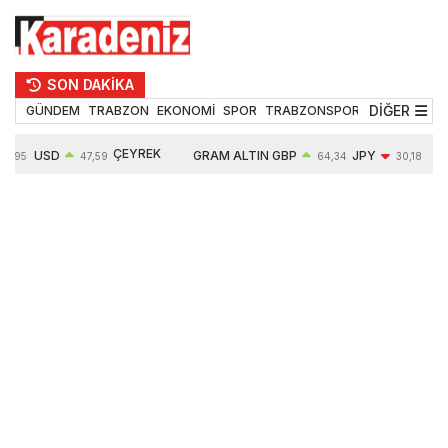
SON DAKİKA
DİĞER
GÜNDEM
TRABZON
EKONOMİ
SPOR
TRABZONSPOR
TEKNOLOJİ
ÇEYREK
USD
GRAM ALTIN
GBP
JPY
4,95
47,59
64,34
30,18
ALTIN
0,05%
6484,95
0,01%
-0,31%
10624,00
-0,17%
0,56%