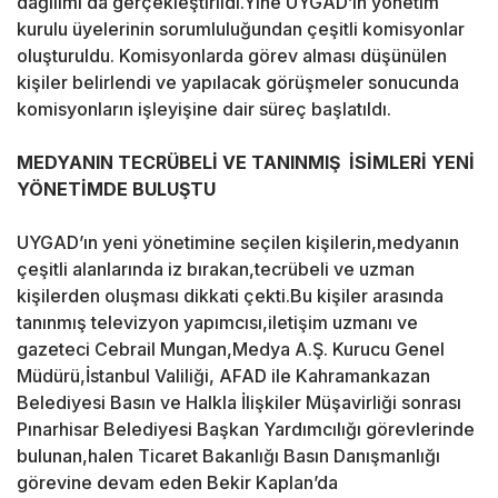
dağılımı da gerçekleştirildi.Yine UYGAD’ın yönetim
kurulu üyelerinin sorumluluğundan çeşitli komisyonlar
oluşturuldu. Komisyonlarda görev alması düşünülen
kişiler belirlendi ve yapılacak görüşmeler sonucunda
komisyonların işleyişine dair süreç başlatıldı.
MEDYANIN TECRÜBELİ VE TANINMIŞ İSİMLERİ YENİ
YÖNETİMDE BULUŞTU
UYGAD’ın yeni yönetimine seçilen kişilerin,medyanın
çeşitli alanlarında iz bırakan,tecrübeli ve uzman
kişilerden oluşması dikkati çekti.Bu kişiler arasında
tanınmış televizyon yapımcısı,iletişim uzmanı ve
gazeteci Cebrail Mungan,Medya A.Ş. Kurucu Genel
Müdürü,İstanbul Valiliği, AFAD ile Kahramankazan
Belediyesi Basın ve Halkla İlişkiler Müşavirliği sonrası
Pınarhisar Belediyesi Başkan Yardımcılığı görevlerinde
bulunan,halen Ticaret Bakanlığı Basın Danışmanlığı
görevine devam eden Bekir Kaplan’da