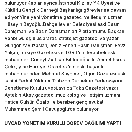
bulunuyor.Kaplan ayrıca,İstanbul Kızılay YK Üyesi ve
Kültürlü Gençlik Derneği Başkanlığı görevlerine devam
ediyor.Yine yeni yönetime gazeteci ve iletişim uzmanı
Hüseyin Bayoğlu,Bahçelievler Belediyesi eski Basın
Danışmanı ve Basın Danışmanları Platformumu Başkanı
Vehbi Güleş,uluslararası stratejist gazeteci ve yazar
Güngör Yavuzaslan,Deniz Feneri Basın Danışmanı Fevzi
Yalçın,Türkiye Gazetesi ve TGRT’nin tecrübeli eski
muhabirleri Cüneyt Zülfikar Bitikçioğlu ile Ahmet Faruki
Çelik, yine Hürriyet Gazetesi’nin eski başarılı
muhabirlerinden Mehmet Saygıner, Ogün Gazetesi eski
sahibi Ferhat Yıldırım,Trabzon Dernekler Federasyonu
Denetleme Kurulu üyesi,ayrıca Taka Gazetesi yazarı
Aytekin Akay,gazeteci,müzikolog ve iletişim uzmanı
Hatice Gülsün Özalp ile beraber,genç avukat
Muhammed Şamil Çavuşoğlu’da bulunuyor.
UYGAD YÖNETİM KURULU GÖREV DAĞILIMI YAPTI