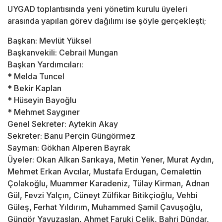
UYGAD toplantısında yeni yönetim kurulu üyeleri
arasında yapılan görev dağılımı ise şöyle gerçekleşti;
Başkan: Mevlüt Yüksel
Başkanvekili: Cebrail Mungan
Başkan Yardımcıları:
* Melda Tuncel
* Bekir Kaplan
* Hüseyin Bayoğlu
* Mehmet Saygıner
Genel Sekreter: Aytekin Akay
Sekreter: Banu Perçin Güngörmez
Sayman: Gökhan Alperen Bayrak
Üyeler: Okan Alkan Sarıkaya, Metin Yener, Murat Aydın,
Mehmet Erkan Avcılar, Mustafa Erdugan, Cemalettin
Çolakoğlu, Muammer Karadeniz, Tülay Kirman, Adnan
Gül, Fevzi Yalçın, Cüneyt Zülfikar Bitikçioğlu, Vehbi
Güleş, Ferhat Yıldırım, Muhammed Şamil Çavuşoğlu,
Güngör Yavuzaslan, Ahmet Faruki Çelik, Bahri Dündar,