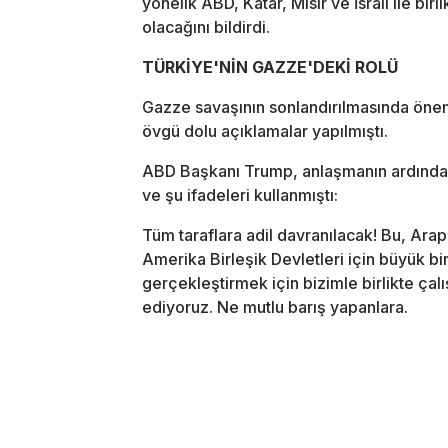
yönelik ABD, Katar, Mısır ve İsrail ile bi
olacağını bildirdi.
TÜRKİYE'NİN GAZZE'DEKİ ROLÜ
Gazze savaşının sonlandırılmasında önem
övgü dolu açıklamalar yapılmıştı.
ABD Başkanı Trump, anlaşmanın ardından
ve şu ifadeleri kullanmıştı:
Tüm taraflara adil davranılacak! Bu, Ara
Amerika Birleşik Devletleri için büyük bi
gerçekleştirmek için bizimle birlikte çal
ediyoruz. Ne mutlu barış yapanlara.