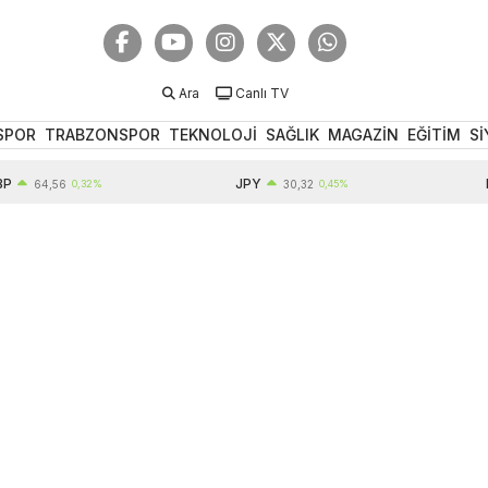
Ara
Canlı TV
SPOR
TRABZONSPOR
TEKNOLOJİ
SAĞLIK
MAGAZİN
EĞİTİM
Sİ
JPY
EUR
64,56
0,32%
30,32
0,45%