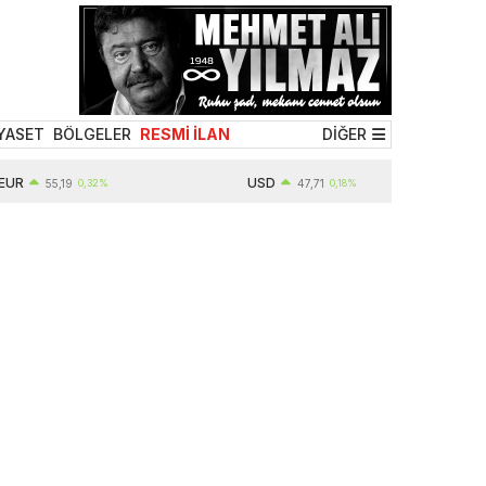
YASET
BÖLGELER
RESMİ İLAN
DİĞER
USD
55,19
0,32%
47,71
0,18%