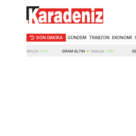
SON DAKİKA
GÜNDEM
TRABZON
EKONOMİ
LTIN
GRAM ALTIN
GBP
10910,00
2,61%
6660,55
2,59%