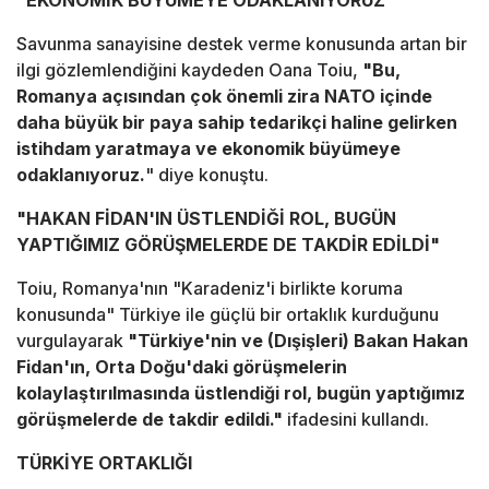
"EKONOMİK BÜYÜMEYE ODAKLANIYORUZ"
Savunma sanayisine destek verme konusunda artan bir
ilgi gözlemlendiğini kaydeden Oana Toiu,
"Bu,
Romanya açısından çok önemli zira NATO içinde
daha büyük bir paya sahip tedarikçi haline gelirken
istihdam yaratmaya ve ekonomik büyümeye
odaklanıyoruz.
" diye konuştu.
"HAKAN FİDAN'IN ÜSTLENDİĞİ ROL, BUGÜN
YAPTIĞIMIZ GÖRÜŞMELERDE DE TAKDİR EDİLDİ"
Toiu, Romanya'nın "Karadeniz'i birlikte koruma
konusunda" Türkiye ile güçlü bir ortaklık kurduğunu
vurgulayarak
"Türkiye'nin ve (Dışişleri) Bakan Hakan
Fidan'ın, Orta Doğu'daki görüşmelerin
kolaylaştırılmasında üstlendiği rol, bugün yaptığımız
görüşmelerde de takdir edildi."
ifadesini kullandı.
TÜRKİYE ORTAKLIĞI