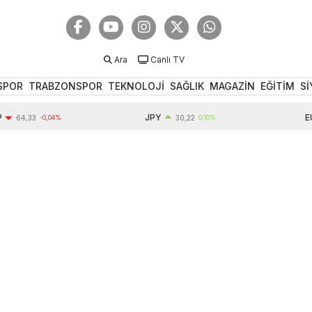
Ara
Canlı TV
SPOR
TRABZONSPOR
TEKNOLOJİ
SAĞLIK
MAGAZİN
EĞİTİM
Sİ
JPY
EUR
4,33
-0,04%
30,22
0,10%