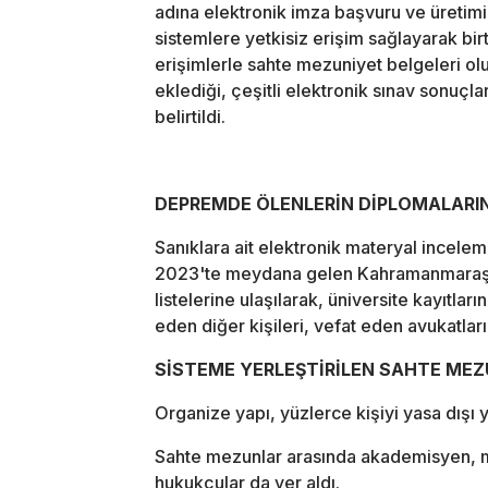
adına elektronik imza başvuru ve üretimi
sistemlere yetkisiz erişim sağlayarak birt
erişimlerle sahte mezuniyet belgeleri o
eklediği, çeşitli elektronik sınav sonuçla
belirtildi.
DEPREMDE ÖLENLERİN DİPLOMALARIN
Sanıklara ait elektronik materyal incele
2023'te meydana gelen Kahramanmaraş 
listelerine ulaşılarak, üniversite kayıtlar
eden diğer kişileri, vefat eden avukatların 
SİSTEME YERLEŞTİRİLEN SAHTE ME
Organize yapı, yüzlerce kişiyi yasa dışı y
Sahte mezunlar arasında akademisyen, m
hukukçular da yer aldı.