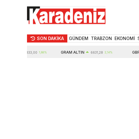
SON DAKİKA
GÜNDEM
TRABZON
EKONOMİ
LTIN
GRAM ALTIN
GBP
10833,00
1,88%
6631,28
2,14%
6