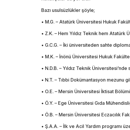
Bazı usulsüzlükler şöyle;
• M.G. – Atatürk Üniversitesi Hukuk Fakül
• Z.K. – Hem Yıldız Teknik hem Atatürk Ü
• G.C.G. – İki üniversiteden sahte diploma
• M.K. – İnönü Üniversitesi Hukuk Fakülte
• N.D.B. – Yıldız Teknik Üniversitesi’nde
• N.T. – Tıbbi Dokümantasyon mezunu gibi
• O.E. – Mersin Üniversitesi İktisat Böl
• Ö.Y. – Ege Üniversitesi Gıda Mühendisli
• Ö.B. – Mersin Üniversitesi Eczacılık Fa
• Ş.A.A. – İlk ve Acil Yardım programı ü