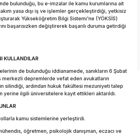
nde bulunduğu, bu e-imzalar ile kamu kurumlarına ait
akım yasa dışı iş ve işlemler gerçekleştirdiği, yetkisiz
luşturarak Yükseköğretim Bilgi Sistemi'ne (YÖKSİS)
rını başarısızken değiştirerek başarılı duruma getirdiği
I KULLANDILAR
melerinin de bulunduğu iddianamede, sanıkların 6 Şubat
merkezli depremlerde vefat eden avukatların
ının silindiği, ardından hukuk fakültesi mezuniyeti talep
yerine ilgili üniversitelere kayıt ettikleri aktarıldı.
ZUNLAR
ollarla kamu sistemlerine yerleştirdi.
ühendis, öğretmen, psikolojik danışman, eczacı ve