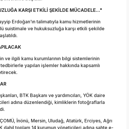
ZLUĞA KARŞI ETKİLİ ŞEKİLDE MÜCADELE..."
yip Erdoğan'ın talimatıyla kamu hizmetlerinin
ü suistimale ve hukuksuzluğa karşı etkili şekilde
şlatıldı.
APILACAK
 ve ilgili kamu kurumlarının bilgi sistemlerinin
 tedbirlerle yapılan işlemler hakkında kapsamlı
tirecek.
LAR
aşkanları, BTK Başkanı ve yardımcıları, YÖK daire
eri adına düzenlendiği, kimliklerin fotoğraflarla
di.
ÇOMÜ, İnönü, Mersin, Uludağ, Atatürk, Erciyes, Ağrı
 dahil toplam 14 kurumun yöneticileri adına sahte e-