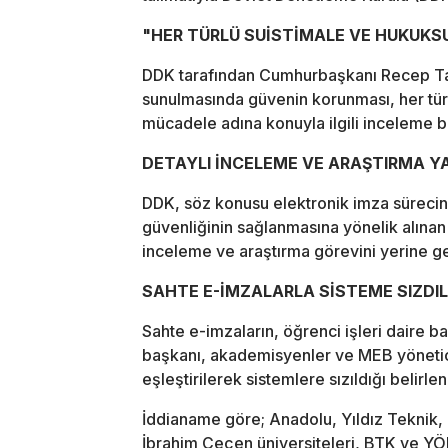
"HER TÜRLÜ SUİSTİMALE VE HUKUKSU
DDK tarafından Cumhurbaşkanı Recep Tay
sunulmasında güvenin korunması, her türl
mücadele adına konuyla ilgili inceleme ba
DETAYLI İNCELEME VE ARAŞTIRMA Y
DDK, söz konusu elektronik imza sürecinin
güvenliğinin sağlanmasına yönelik alınan
inceleme ve araştırma görevini yerine ge
SAHTE E-İMZALARLA SİSTEME SIZDI
Sahte e-imzaların, öğrenci işleri daire b
başkanı, akademisyenler ve MEB yöneticil
eşleştirilerek sistemlere sızıldığı belirlen
İddianame göre; Anadolu, Yıldız Teknik, 
İbrahim Çeçen üniversiteleri, BTK ve YÖK