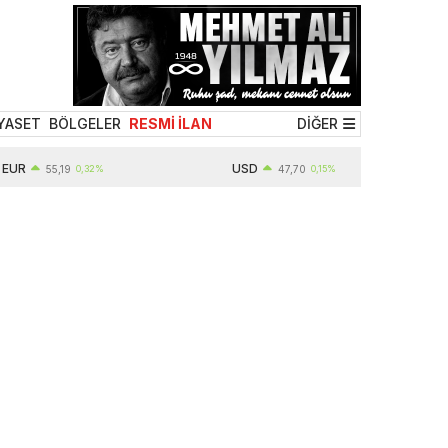
YASET
BÖLGELER
RESMİ İLAN
DİĞER
USD
55,19
0,32%
47,70
0,15%