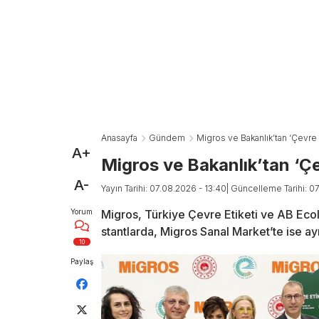
Anasayfa
Gündem
Migros ve Bakanlık’tan ‘Çevre Eti
A+
Migros ve Bakanlık’tan ‘Çevr
A-
Yayın Tarihi: 07.08.2026 - 13:40
| Güncelleme Tarihi: 0
Yorum
Migros, Türkiye Çevre Etiketi ve AB Ecola
stantlarda, Migros Sanal Market’te ise ay
10
Paylaş