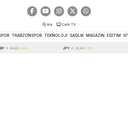
Ara
Canlı TV
SPOR
TRABZONSPOR
TEKNOLOJİ
SAĞLIK
MAGAZİN
EĞİTİM
Sİ
JPY
EUR
64,63
0,44%
30,40
0,70%