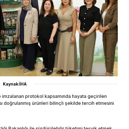
Kaynak:İHA
 ile imzalanan protokol kapsamında hayata geçirilen
 doğrulanmış ürünleri bilinçli şekilde tercih etmesini
liği Bakanlığı ile sürdürülebilir tüketimi teşvik etmek