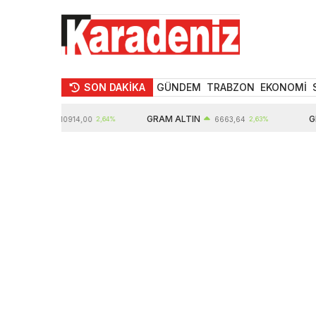
SON DAKİKA
GÜNDEM
TRABZON
EKONOMİ
LTIN
GRAM ALTIN
GBP
10914,00
2,64%
6663,64
2,63%