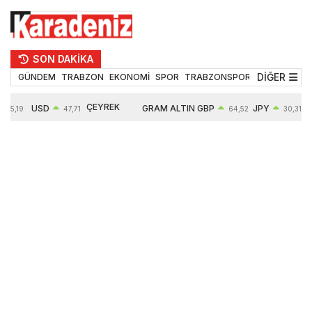
SON DAKİKA
DİĞER
GÜNDEM
TRABZON
EKONOMİ
SPOR
TRABZONSPOR
TEKNOLOJİ
ÇEYREK
USD
GRAM ALTIN
GBP
JPY
55,19
47,71
64,52
30,31
ALTIN
0,18%
6660,55
0,27%
0,39%
10903,00
2,59%
2,54%