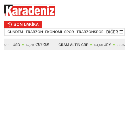
SON DAKİKA
DİĞER
GÜNDEM
TRABZON
EKONOMİ
SPOR
TRABZONSPOR
TEKNOLOJİ
ÇEYREK
USD
GRAM ALTIN
GBP
JPY
55,18
47,70
64,60
30,35
ALTIN
0,16%
6652,76
0,38%
0,54%
10909,00
2,47%
2,60%