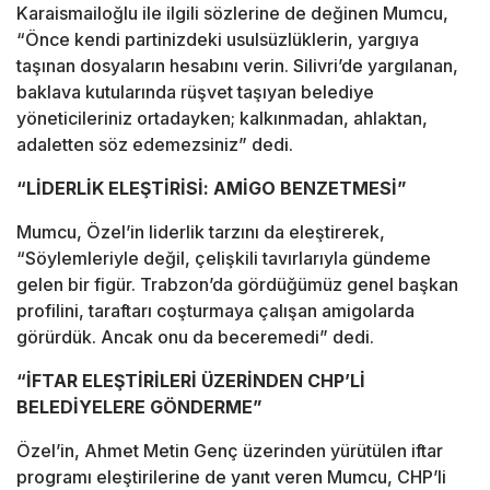
Karaismailoğlu ile ilgili sözlerine de değinen Mumcu,
“Önce kendi partinizdeki usulsüzlüklerin, yargıya
taşınan dosyaların hesabını verin. Silivri’de yargılanan,
baklava kutularında rüşvet taşıyan belediye
yöneticileriniz ortadayken; kalkınmadan, ahlaktan,
adaletten söz edemezsiniz” dedi.
“LİDERLİK ELEŞTİRİSİ: AMİGO BENZETMESİ”
Mumcu, Özel’in liderlik tarzını da eleştirerek,
“Söylemleriyle değil, çelişkili tavırlarıyla gündeme
gelen bir figür. Trabzon’da gördüğümüz genel başkan
profilini, taraftarı coşturmaya çalışan amigolarda
görürdük. Ancak onu da beceremedi” dedi.
“İFTAR ELEŞTİRİLERİ ÜZERİNDEN CHP’Lİ
BELEDİYELERE GÖNDERME”
Özel’in, Ahmet Metin Genç üzerinden yürütülen iftar
programı eleştirilerine de yanıt veren Mumcu, CHP’li