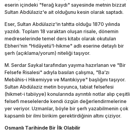
eserin içindeki "ferağ kaydı" sayesinde metnin bizzat
Sultan Abdülaziz'e ait olduğunu kesin olarak saptadı.
Eser, Sultan Abdülaziz'in tahtta olduğu 1870 yılında
yazıldı. Toplam 18 varaktan oluşan risale, dönemin
medreselerinde temel ders kitabı olarak okutulan
Ebheri'nin "Hidâyetü'l-hikme" adlı eserine detaylı bir
şerh (açıklama/yorum) niteliği taşıyor.
M. Serdar Saykal tarafından yayıma hazırlanan ve "Bir
Felsefe Risalesi" adıyla basılan çalışma, "Ba’zı
Mebâhis-i Hikemiyye ve Mantıkiyye" başlığını taşıyor.
Sultan Abdülaziz metin boyunca, tabiat felsefesi
(hikmet-i tabiiyye) konularında ayrıntılı notlar alıp çeşitli
felsefi meselelerde kendi özgün değerlendirmelerine
yer veriyor. Uzmanlar, böyle bir şerh yazabilmenin çok
kapsamlı bir ilmi birikim gerektirdiğinin altını çiziyor.
Osmanlı Tarihinde Bir İlk Olabilir