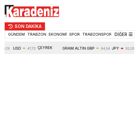
SON DAKİKA
DİĞER
GÜNDEM
TRABZON
EKONOMİ
SPOR
TRABZONSPOR
TEKNOLOJİ
ÇEYREK
USD
GRAM ALTIN
GBP
JPY
55,19
47,72
64,54
30,20
ALTIN
0,02%
6666,65
0,03%
-0,35%
10903,00
0,09%
2,54%