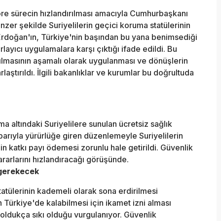
re sürecin hızlandırılması amacıyla Cumhurbaşkanı
er şekilde Suriyelilerin geçici koruma statülerinin
 Erdoğan'ın, Türkiye'nin başından bu yana benimsediği
rlayıcı uygulamalara karşı çıktığı ifade edildi. Bu
ılmasının aşamalı olarak uygulanması ve dönüşlerin
laştırıldı. İlgili bakanlıklar ve kurumlar bu doğrultuda
a altındaki Suriyelilere sunulan ücretsiz sağlık
itibarıyla yürürlüğe giren düzenlemeyle Suriyelilerin
in katkı payı ödemesi zorunlu hale getirildi. Güvenlik
rarlarını hızlandıracağı görüşünde.
 gerekecek
atülerinin kademeli olarak sona erdirilmesi
in Türkiye'de kalabilmesi için ikamet izni alması
 oldukça sıkı olduğu vurgulanıyor. Güvenlik