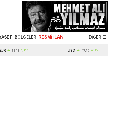
YASET
BÖLGELER
RESMİ İLAN
DİĞER
USD
55,18
0,30%
47,70
0,17%