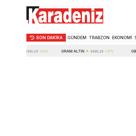
SON DAKİKA
GÜNDEM
TRABZON
EKONOMİ
LTIN
GRAM ALTIN
GBP
10935,00
2,84%
6685,26
2,97%