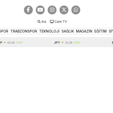
Ara
Canlı TV
SPOR
TRABZONSPOR
TEKNOLOJİ
SAĞLIK
MAGAZİN
EĞİTİM
Sİ
JPY
EUR
64,65
0,46%
30,38
0,64%