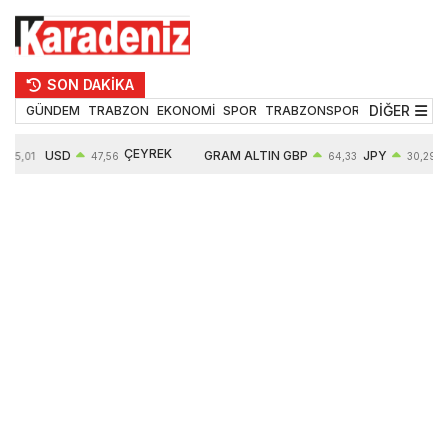
SON DAKİKA
DİĞER
GÜNDEM
TRABZON
EKONOMİ
SPOR
TRABZONSPOR
TEKNOLOJİ
ÇEYREK
USD
GRAM ALTIN
GBP
JPY
55,01
47,56
64,33
30,29
ALTIN
0,08%
6497,85
0,54%
0,45%
10571,00
4,28%
4,27%