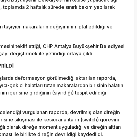
n, toplamda 2 haftalık sürede sınırlı bakım yapılarak
n taşıyıcı makaraların değişiminin iptal edildiği ve
esini teklif ettiği, CHP Antalya Büyükşehir Belediyesi
yı değiştirmek ile yetindiği ortaya çıktı.
RİLDİ
lanşlarda deformasyon görülmediği aktarılan raporda,
ıcı-çekici halatları tutan makaralardan birisinin halatın
 içerisine girdiğinin (sıyırdığı) tespit edildiği
ncelendiği vurgulanan raporda, devrilmiş olan direğin
risine sıkışması ile kesici anahtarın (switch) görevini
ı olarak direğe moment uyguladığı ve direğin alttan
pması ile birlikte direğin devrildiği kaydedildi.