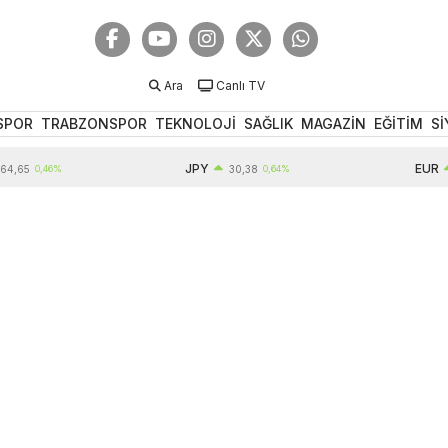
Ara
Canlı TV
SPOR
TRABZONSPOR
TEKNOLOJİ
SAĞLIK
MAGAZİN
EĞİTİM
Sİ
JPY
EUR
0,46%
30,38
0,64%
55,1