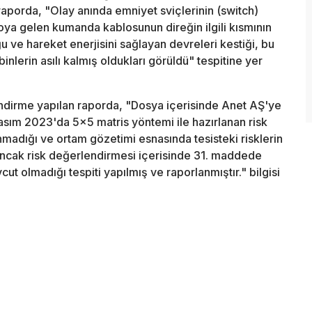
raporda, "Olay anında emniyet sviçlerinin (switch)
ya gelen kumanda kablosunun direğin ilgili kısmının
u ve hareket enerjisini sağlayan devreleri kestiği, bu
abinlerin asılı kalmış oldukları görüldü" tespitine yer
endirme yapılan raporda, "Dosya içerisinde Anet AŞ'ye
Kasım 2023'da 5x5 matris yöntemi ile hazırlanan risk
madığı ve ortam gözetimi esnasında tesisteki risklerin
 Ancak risk değerlendirmesi içerisinde 31. maddede
ut olmadığı tespiti yapılmış ve raporlanmıştır." bilgisi