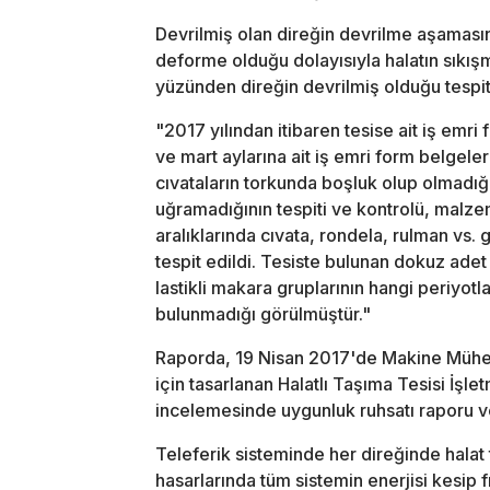
Devrilmiş olan direğin devrilme aşaması
deforme olduğu dolayısıyla halatın sıkış
yüzünden direğin devrilmiş olduğu tespiti
"2017 yılından itibaren tesise ait iş emri
ve mart aylarına ait iş emri form belgele
cıvataların torkunda boşluk olup olmadığ
uğramadığının tespiti ve kontrolü, malze
aralıklarında cıvata, rondela, rulman vs.
tespit edildi. Tesiste bulunan dokuz adet 
lastikli makara gruplarının hangi periyotl
bulunmadığı görülmüştür."
Raporda, 19 Nisan 2017'de Makine Mühen
için tasarlanan Halatlı Taşıma Tesisi İşl
incelemesinde uygunluk ruhsatı raporu ve
Teleferik sisteminde her direğinde halat
hasarlarında tüm sistemin enerjisi kesip