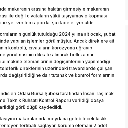
nda makaranın arasına halatın girmesiyle makaranın
ması ile değil cıvataların yükü taşıyamayıp kopması
ne yer verilen raporda, şu ifadeler yer aldı:
 formlarının günlük tutulduğu 2024 yılına ait ocak, şubat
rinde yapılan işlemler görülmüştür. Ancak direklere ait
ının kontrolü, cıvataların korozyona uğrayıp
me yorulmasının dikkate alınarak belli zaman
 gibi makine elemanlarının değişimlerinin yapılmadığı
teleferik direklerinin üzerindeki traverslerde çalışan
arda değiştirildiğine dair tutanak ve kontrol formlarının
disleri Odası Bursa Şubesi tarafından İnsan Taşımak
etme Teknik Ruhsatı Kontrol Raporu verildiği dosya
rildiği görüldüğü kaydedildi.
 taşıyıcı makaralarında meydana gelebilecek lastik
 frenleyen tertibatı sağlayan koruma elemanı 2 adet