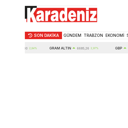
SON DAKİKA
GÜNDEM
TRABZON
EKONOMİ
GRAM ALTIN
GBP
10935,00
2,84%
6685,26
2,97%
64,65