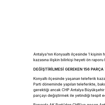
Antalya'nın Konyaaltı ilçesinde 1 kişinin h
kazasına ilişkin bilirkişi heyeti ön raporu 
DEĞİŞTİRİLMESİ GEREKEN 156 PARÇA 
Konyaltı ilçesinde yaşanan teleferik kaza
Parti döneminde yapılan teleferikte, ba
gerektiği ancak CHP Antalya Büyükşehir 
parçayı değiştirmek ile yetindiği tespit ed
Raporda AK Parti'den CHP'ye geçen Antal