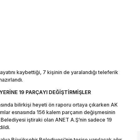
ayatını kaybettiği, 7 kişinin de yaralandığı teleferik
hazırlandı.
YERİNE 19 PARÇAYI DEĞİŞTİRMİŞLER
sında bilirkişi heyeti ön raporu ortaya çıkarken AK
kımlar esnasında 156 kalem parçanın değişmesinin
Belediyesi iştiraki olan ANET A.Ş’nin sadece 19
ildi.
ya Büyükşehir Belediyesi'nin tesise yapılacak ağır