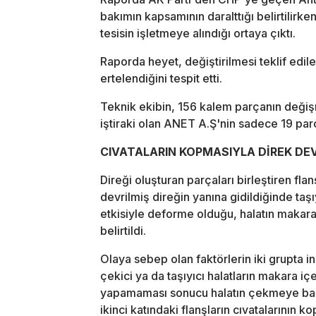
bakımın kapsamının daralttığı belirtilirke
tesisin işletmeye alındığı ortaya çıktı.
Raporda heyet, değiştirilmesi teklif edile
ertelendiğini tespit etti.
Teknik ekibin, 156 kalem parçanın değişm
iştiraki olan ANET A.Ş'nin sadece 19 parça
CIVATALARIN KOPMASIYLA DİREK DEV
Direği oluşturan parçaları birleştiren f
devrilmiş direğin yanına gidildiğinde taşıy
etkisiyle deforme olduğu, halatın makaranın
belirtildi.
Olaya sebep olan faktörlerin iki grupta i
çekici ya da taşıyıcı halatların makara içe
yapamaması sonucu halatın çekmeye bağl
ikinci katındaki flanşların cıvatalarının ko