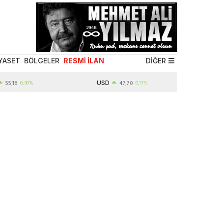
YASET
BÖLGELER
RESMİ İLAN
DİĞER
USD
8
0,30%
47,70
0,17%