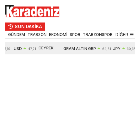
SON DAKİKA
DİĞER
GÜNDEM
TRABZON
EKONOMİ
SPOR
TRABZONSPOR
TEKNOLOJİ
ÇEYREK
USD
GRAM ALTIN
GBP
JPY
55,19
47,71
64,61
30,35
ALTIN
0,18%
6660,55
0,39%
0,52%
10906,00
2,59%
2,57%