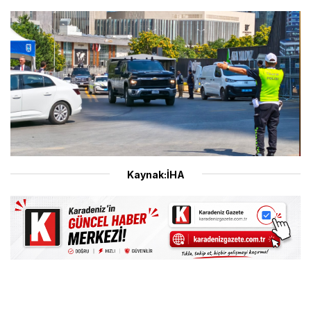
Kaynak:İHA