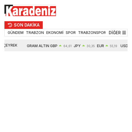
SON DAKİKA
DİĞER
GÜNDEM
TRABZON
EKONOMİ
SPOR
TRABZONSPOR
TEKNOLOJİ
ÇEYREK
GRAM ALTIN
GBP
JPY
EUR
USD
64,61
30,35
55,19
ALTIN
6660,55
0,39%
0,52%
0,32%
0,18%
10906,00
2,59%
2,57%