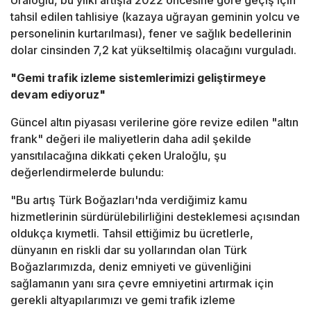
Uraloğlu, bu yılki artışla 2022 öncesine göre geçiş için
tahsil edilen tahlisiye (kazaya uğrayan geminin yolcu ve
personelinin kurtarılması), fener ve sağlık bedellerinin
dolar cinsinden 7,2 kat yükseltilmiş olacağını vurguladı.
"Gemi trafik izleme sistemlerimizi geliştirmeye
devam ediyoruz"
Güncel altın piyasası verilerine göre revize edilen "altın
frank" değeri ile maliyetlerin daha adil şekilde
yansıtılacağına dikkati çeken Uraloğlu, şu
değerlendirmelerde bulundu:
"Bu artış Türk Boğazları'nda verdiğimiz kamu
hizmetlerinin sürdürülebilirliğini desteklemesi açısından
oldukça kıymetli. Tahsil ettiğimiz bu ücretlerle,
dünyanın en riskli dar su yollarından olan Türk
Boğazlarımızda, deniz emniyeti ve güvenliğini
sağlamanın yanı sıra çevre emniyetini artırmak için
gerekli altyapılarımızı ve gemi trafik izleme