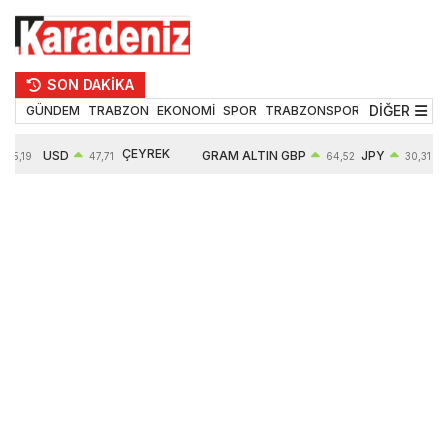
SON DAKİKA
DİĞER
GÜNDEM
TRABZON
EKONOMİ
SPOR
TRABZONSPOR
TEKNOLOJİ
ÇEYREK
USD
GRAM ALTIN
GBP
JPY
55,19
47,71
64,52
30,31
ALTIN
0,18%
6660,55
0,27%
0,39%
10903,00
2,59%
2,54%