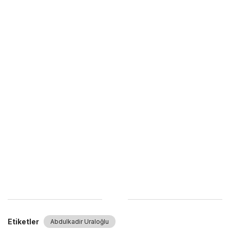
Etiketler
Abdulkadir Uraloğlu