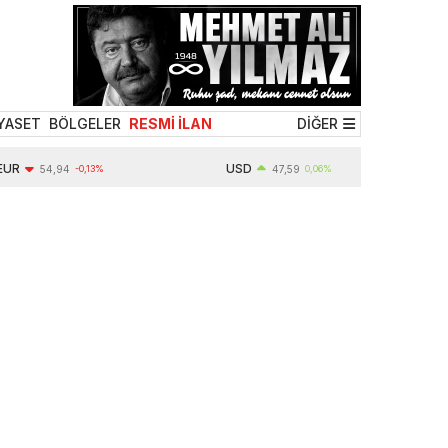
YASET
BÖLGELER
RESMİ İLAN
DİĞER
USD
54,94
-0,13%
47,59
0,06%