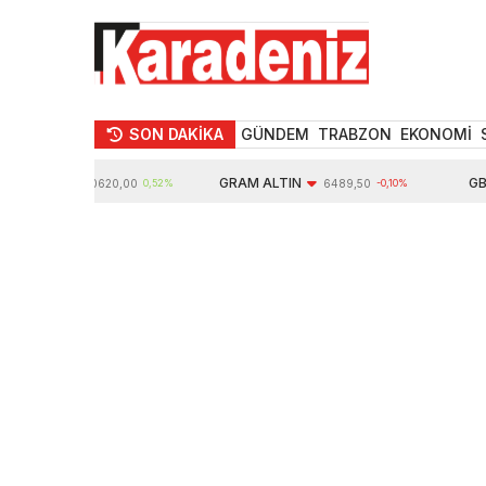
SON DAKİKA
GÜNDEM
TRABZON
EKONOMİ
LTIN
GRAM ALTIN
GBP
10620,00
0,52%
6489,50
-0,10%
6