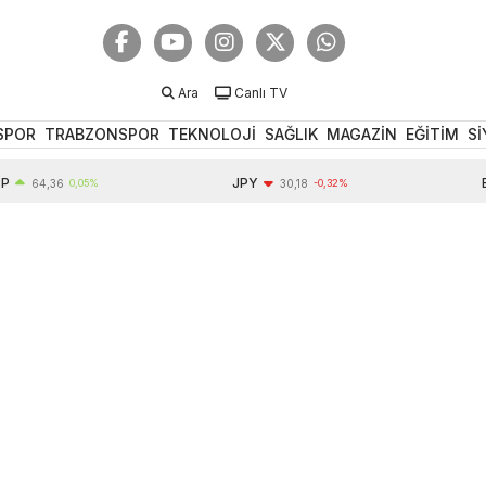
Ara
Canlı TV
SPOR
TRABZONSPOR
TEKNOLOJİ
SAĞLIK
MAGAZİN
EĞİTİM
Sİ
JPY
EUR
4,36
0,05%
30,18
-0,32%