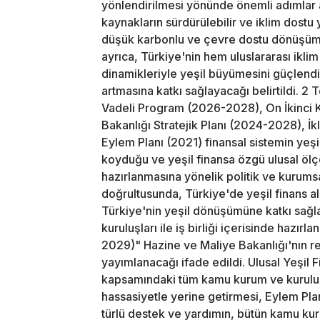
yönlendirilmesi yönünde önemli adımlar at
kaynakların sürdürülebilir ve iklim dostu
düşük karbonlu ve çevre dostu dönüşüm
ayrıca, Türkiye'nin hem uluslararası ikl
dinamikleriyle yeşil büyümesini güçlend
artmasına katkı sağlayacağı belirtildi. 2
Vadeli Program (2026-2028), On İkinci 
Bakanlığı Stratejik Planı (2024-2028), İk
Eylem Planı (2021) finansal sistemin yeş
koyduğu ve yeşil finansa özgü ulusal ölçe
hazırlanmasına yönelik politik ve kurums
doğrultusunda, Türkiye'de yeşil finans a
Türkiye'nin yeşil dönüşümüne katkı sağl
kuruluşları ile iş birliği içerisinde hazır
2029)" Hazine ve Maliye Bakanlığı'nın r
yayımlanacağı ifade edildi. Ulusal Yeşil 
kapsamındaki tüm kamu kurum ve kuruluş
hassasiyetle yerine getirmesi, Eylem Pla
türlü destek ve yardımın, bütün kamu kuru