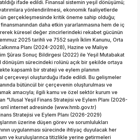
ıldığı ifade edildi. Finansal sistemin yeşil dönüşümü;
 yatırımlara yönlendirilmesi, ekonomik faaliyetlerde
ün gerçekleşmesinde kritik öneme sahip olduğu;
im finansmanından daha etkin yararlanmasına hem de iç
irerek küresel değer zincirlerindeki rekabet gücünün
 Temmuz 2025 tarihli ve 7552 sayılı İklim Kanunu, Orta
Kalkınma Planı (2024-2028), Hazine ve Maliye
lim Şûrası Sonuç Bildirgesi (2022) ile Yeşil Mutabakat
il dönüşüm sürecindeki rolünü açık bir şekilde ortaya
kte kapsamlı bir strateji ve eylem planının
al çerçeveyi oluşturduğu ifade edildi. Bu gelişmeler
lanında bütüncül bir çerçevenin oluşturulması ve
amak amacıyla; ilgili kamu ve özel sektör kurum ve
lanan "Ulusal Yeşil Finans Stratejisi ve Eylem Planı (2026-
esmî internet adresinde (www.hmb.gov.tr)
Finans Stratejisi ve Eylem Planı (2026-2029)
larının üzerine düşen görev ve sorumlulukları
nının uygulanması sürecinde ihtiyaç duyulacak her
m ve kuruluşlarınca titizlikle yerine getirmeleri