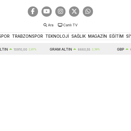
Ara
Canlı TV
SPOR
TRABZONSPOR
TEKNOLOJİ
SAĞLIK
MAGAZİN
EĞİTİM
Sİ
GRAM ALTIN
GBP
10910,00
2,61%
6660,55
2,59%
64,56