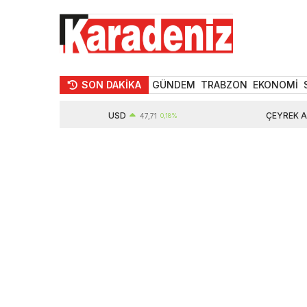
SON DAKİKA
GÜNDEM
TRABZON
EKONOMİ
USD
ÇEYREK ALTIN
47,71
0,18%