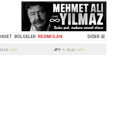
YASET
BÖLGELER
RESMİ İLAN
DİĞER
JPY
0,32%
30,32
0,45%