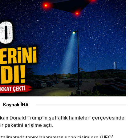
Kaynak:İHA
an Donald Trump’ın şeffaflık hamleleri çerçevesinde
ir paketini erişime açtı.
talimatıyla tanımlanamayan uçan cisimlere (UFO)