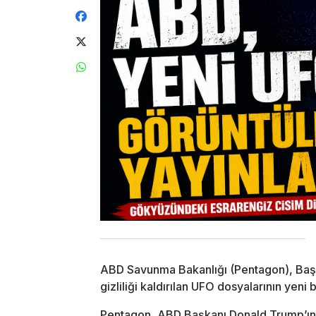
ABD Savunma Bakanlığı (Pentagon), Başk
gizliliği kaldırılan UFO dosyalarının yeni b
Pentagon, ABD Başkanı Donald Trump’ın 