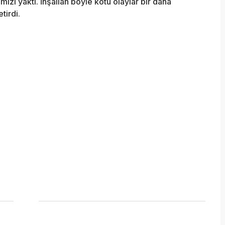
mizi yaktı. İnşallah böyle kötü olaylar bir daha
tirdi.