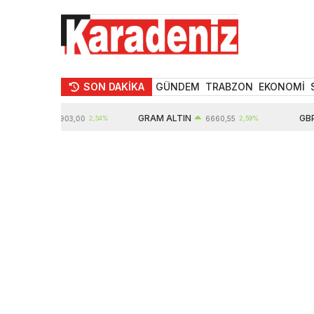
SON DAKİKA
GÜNDEM
TRABZON
EKONOMİ
TIN
GRAM ALTIN
GBP
10903,00
2,54%
6660,55
2,59%
64