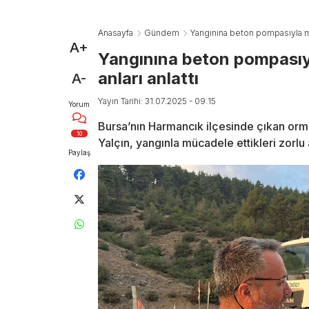
Anasayfa
Gündem
Yangınına beton pompasıyla müd
A+
Yangınına beton pompasıyl
anları anlattı
A-
Yayın Tarihi: 31.07.2025 - 09:15
Yorum
Bursa’nın Harmancık ilçesinde çıkan or
10
Yalçın, yangınla mücadele ettikleri zorlu a
Paylaş