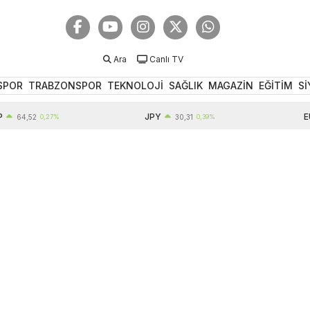
Ara
Canlı TV
SPOR
TRABZONSPOR
TEKNOLOJİ
SAĞLIK
MAGAZİN
EĞİTİM
Sİ
JPY
EUR
,52
0,27%
30,31
0,39%