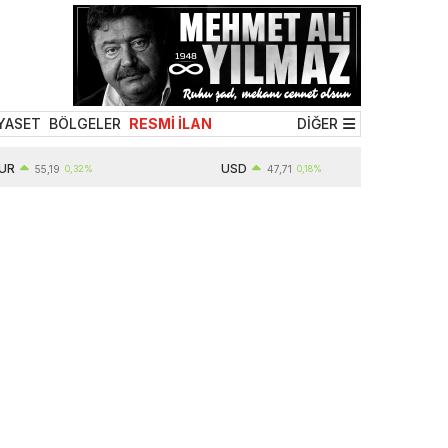
YASET
BÖLGELER
RESMİ İLAN
DİĞER
USD
55,19
0,32%
47,71
0,18%