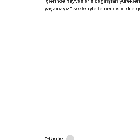
içlerinde hayvanların bağırışları yürekleri
yaşamayız" sözleriyle temennisini dile ge
Etiketler