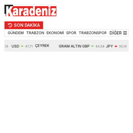
SON DAKİKA
DİĞER
GÜNDEM
TRABZON
EKONOMİ
SPOR
TRABZONSPOR
TEKNOLOJİ
ÇEYREK
USD
GRAM ALTIN
GBP
JPY
55,19
47,71
64,58
30,14
ALTIN
0,01%
6670,66
0,09%
-0,55%
10891,00
0,15%
2,43%