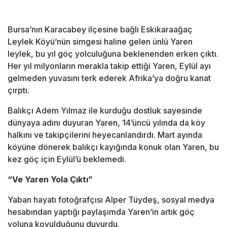
Bursa’nın Karacabey ilçesine bağlı Eskikaraağaç
Leylek Köyü’nün simgesi haline gelen ünlü Yaren
leylek, bu yıl göç yolculuğuna beklenenden erken çıktı.
Her yıl milyonların merakla takip ettiği Yaren, Eylül ayı
gelmeden yuvasını terk ederek Afrika’ya doğru kanat
çırptı.
Balıkçı Adem Yılmaz ile kurduğu dostluk sayesinde
dünyaya adını duyuran Yaren, 14’üncü yılında da köy
halkını ve takipçilerini heyecanlandırdı. Mart ayında
köyüne dönerek balıkçı kayığında konuk olan Yaren, bu
kez göç için Eylül’ü beklemedi.
“Ve Yaren Yola Çıktı”
Yaban hayatı fotoğrafçısı Alper Tüydeş, sosyal medya
hesabından yaptığı paylaşımda Yaren’in artık göç
yoluna koyulduğunu duyurdu.