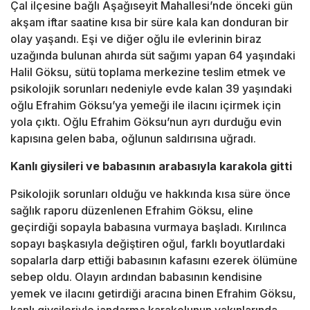
Çal ilçesine bağlı Aşağıseyit Mahallesi’nde önceki gün
akşam iftar saatine kısa bir süre kala kan donduran bir
olay yaşandı. Eşi ve diğer oğlu ile evlerinin biraz
uzağında bulunan ahırda süt sağımı yapan 64 yaşındaki
Halil Göksu, sütü toplama merkezine teslim etmek ve
psikolojik sorunları nedeniyle evde kalan 39 yaşındaki
oğlu Efrahim Göksu’ya yemeği ile ilacını içirmek için
yola çıktı. Oğlu Efrahim Göksu’nun ayrı durduğu evin
kapısına gelen baba, oğlunun saldırısına uğradı.
Kanlı giysileri ve babasının arabasıyla karakola gitti
Psikolojik sorunları olduğu ve hakkında kısa süre önce
sağlık raporu düzenlenen Efrahim Göksu, eline
geçirdiği sopayla babasına vurmaya başladı. Kırılınca
sopayı başkasıyla değiştiren oğul, farklı boyutlardaki
sopalarla darp ettiği babasının kafasını ezerek ölümüne
sebep oldu. Olayın ardından babasının kendisine
yemek ve ilacını getirdiği aracına binen Efrahim Göksu,