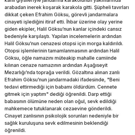
kanlı giysileriyle jandarma karakolunun yakınlarında
arabadan inerek koşarak karakola gitti. Şüpheli tavırları
dikkat çeken Efrahim Göksu, görevli jandarmalara
cinayeti işlediğini itiraf etti. İhbar üzerine olay yerine
giden ekipler, Halil Göksu’nun kanlar içindeki cansız
bedeniyle karşılaştı. Yapılan incelemelerin ardından
Halil Göksu’nun cenazesi otopsi için morga kaldırıldı.
Otopsi işlemlerinin tamamlanmasının ardından Halil
Göksu, öğle namazını müteakip mahalle camiinde
kılınan cenaze namazının ardından Aşağıseyit
Mezarlığı’nda toprağa verildi. Gözaltına alınan zanlı
Efrahim Göksu’nun jandarmadaki ifadesinde, "Beni
tedavi ettirmediği için babamı öldürdüm. Cennete
gitmek için yaptım" dediği öğrenildi. Darp ettiği
babasının ölümüne neden olan oğul, sevk edildiği
mahkemece tutuklanarak cezaevine gönderildi.
Cinayet zanlısının psikolojik sorunları nedeniyle bir
sağlık kuruluşuna sevk edilmesinin beklendiği
öğrenildi.