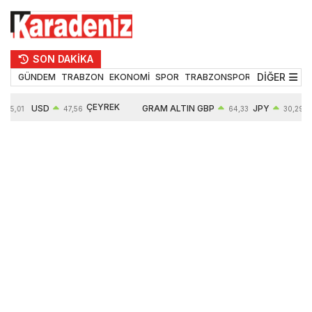
SON DAKİKA
DİĞER
GÜNDEM
TRABZON
EKONOMİ
SPOR
TRABZONSPOR
TEKNOLOJİ
ÇEYREK
USD
GRAM ALTIN
GBP
JPY
55,01
47,56
64,33
30,29
ALTIN
0,08%
6497,85
0,54%
0,45%
10571,00
4,28%
4,27%