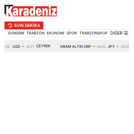
SON DAKİKA
DİĞER
GÜNDEM
TRABZON
EKONOMİ
SPOR
TRABZONSPOR
TEKNOLOJİ
ÇEYREK
USD
GRAM ALTIN
GBP
JPY
55,19
47,71
64,52
30,31
ALTIN
0,18%
6660,55
0,27%
0,39%
10903,00
2,59%
2,54%