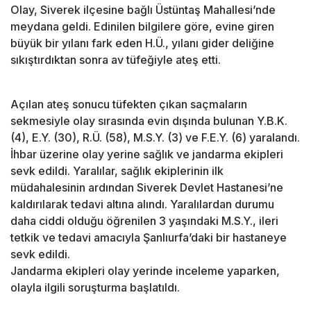
Olay, Siverek ilçesine bağlı Üstüntaş Mahallesi’nde
meydana geldi. Edinilen bilgilere göre, evine giren
büyük bir yılanı fark eden H.Ü., yılanı gider deliğine
sıkıştırdıktan sonra av tüfeğiyle ateş etti.
Açılan ateş sonucu tüfekten çıkan saçmaların
sekmesiyle olay sırasında evin dışında bulunan Y.B.K.
(4), E.Y. (30), R.Ü. (58), M.S.Y. (3) ve F.E.Y. (6) yaralandı.
İhbar üzerine olay yerine sağlık ve jandarma ekipleri
sevk edildi. Yaralılar, sağlık ekiplerinin ilk
müdahalesinin ardından Siverek Devlet Hastanesi’ne
kaldırılarak tedavi altına alındı. Yaralılardan durumu
daha ciddi olduğu öğrenilen 3 yaşındaki M.S.Y., ileri
tetkik ve tedavi amacıyla Şanlıurfa’daki bir hastaneye
sevk edildi.
Jandarma ekipleri olay yerinde inceleme yaparken,
olayla ilgili soruşturma başlatıldı.