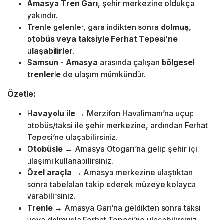
Amasya Tren Garı
, şehir merkezine oldukça
yakındır.
Trenle gelenler, gara indikten sonra
dolmuş,
otobüs veya taksiyle Ferhat Tepesi’ne
ulaşabilirler
.
Samsun - Amasya
arasında çalışan
bölgesel
trenlerle
de ulaşım mümkündür.
Özetle:
Havayolu ile
→ Merzifon Havalimanı’na uçup
otobüs/taksi ile şehir merkezine, ardından Ferhat
Tepesi’ne ulaşabilirsiniz.
Otobüsle
→ Amasya Otogarı’na gelip şehir içi
ulaşımı kullanabilirsiniz.
Özel araçla
→ Amasya merkezine ulaştıktan
sonra tabelaları takip ederek müzeye kolayca
varabilirsiniz.
Trenle
→ Amasya Garı’na geldikten sonra taksi
veya dolmuşla Ferhat Tepesi’ne ulaşabilirsiniz.