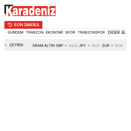
SON DAKİKA
DİĞER
GÜNDEM
TRABZON
EKONOMİ
SPOR
TRABZONSPOR
TEKNOLOJİ
ÇEYREK
GRAM ALTIN
GBP
JPY
EUR
US
64,52
30,31
55,19
ALTIN
6660,55
0,27%
0,39%
0,32%
0,18%
10903,00
2,59%
2,54%