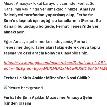
Müze, Amasya-Tokat karayolu üzerinde, Ferhat Su
Kanalı'nın yakınında yer almaktadır. Müze,
Amasya
Belediyesi tarafından yaptırılmış olup, Ferhat’ın
Şirin’e ulaşmak için açtığı su kanallarının (Ferhat Su
Kanalı) bulunduğu bölgede, Ferhat Tepesi'nde yer
almaktadır
.
Eğer Amasya şehir merkezindeyseniz,
Ferhat
Tepesi’ne doğru tabelaları takip ederek veya toplu
taşıma ve özel araçla kolayca ulaşabilirsiniz
.
https://www.google.com/maps/place/Ferhat+ile+%C
entry=ttu&g_ep=EgoyMDI1MDMxMi4wIKXMDSoASAF
Ferhat İle Şirin Aşıklar Müzesi’ne Nasıl Gidilir?
Ferhat ile Şirin Aşıklar Müzesi’ne Amasya Şehir
İçinden Ulaşım