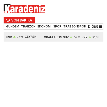
SON DAKİKA
DİĞER
GÜNDEM
TRABZON
EKONOMİ
SPOR
TRABZONSPOR
TEKNOLOJİ
ÇEYREK
USD
GRAM ALTIN
GBP
JPY
EUR
47,71
64,52
30,31
ALTIN
0,18%
6660,55
0,27%
0,39%
0,32%
10903,00
2,59%
2,54%