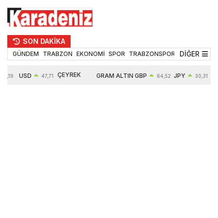
SON DAKİKA
DİĞER
GÜNDEM
TRABZON
EKONOMİ
SPOR
TRABZONSPOR
TEKNOLOJİ
ÇEYREK
USD
GRAM ALTIN
GBP
JPY
55,19
47,71
64,52
30,31
ALTIN
0,18%
6660,55
0,27%
0,39%
10903,00
2,59%
2,54%