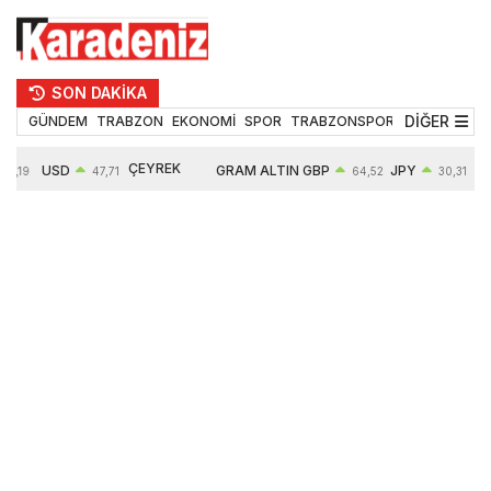
SON DAKİKA
DİĞER
GÜNDEM
TRABZON
EKONOMİ
SPOR
TRABZONSPOR
TEKNOLOJİ
ÇEYREK
USD
GRAM ALTIN
GBP
JPY
55,19
47,71
64,52
30,31
ALTIN
0,18%
6660,55
0,27%
0,39%
10903,00
2,59%
2,54%