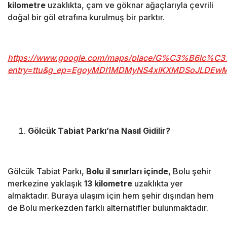
kilometre
uzaklıkta, çam ve göknar ağaçlarıyla çevrili
doğal bir göl etrafına kurulmuş bir parktır.
https://www.google.com/maps/place/G%C3%B6lc%C3
entry=ttu&g_ep=EgoyMDI1MDMyNS4xIKXMDSoJLDE
Gölcük Tabiat Parkı’na Nasıl Gidilir?
Gölcük Tabiat Parkı,
Bolu il sınırları içinde
, Bolu şehir
merkezine yaklaşık
13 kilometre
uzaklıkta yer
almaktadır. Buraya ulaşım için hem şehir dışından hem
de Bolu merkezden farklı alternatifler bulunmaktadır.