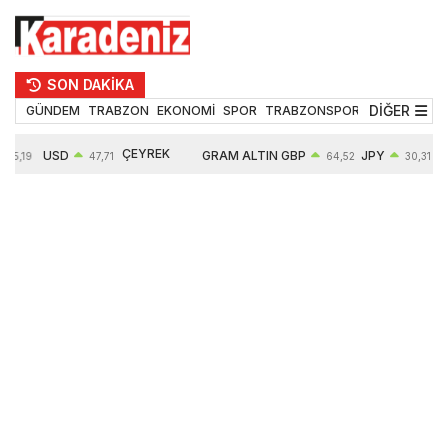
SON DAKİKA
DİĞER
GÜNDEM
TRABZON
EKONOMİ
SPOR
TRABZONSPOR
TEKNOLOJİ
ÇEYREK
USD
GRAM ALTIN
GBP
JPY
55,19
47,71
64,52
30,31
ALTIN
0,18%
6660,55
0,27%
0,39%
10903,00
2,59%
2,54%