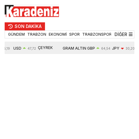
SON DAKİKA
DİĞER
GÜNDEM
TRABZON
EKONOMİ
SPOR
TRABZONSPOR
TEKNOLOJİ
ÇEYREK
USD
GRAM ALTIN
GBP
JPY
55,19
47,72
64,54
30,20
ALTIN
0,02%
6666,65
0,03%
-0,35%
10903,00
0,09%
2,54%