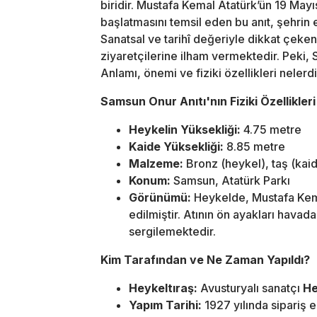
biridir. Mustafa Kemal Atatürk’ün 19 May
başlatmasını temsil eden bu anıt, şehrin e
Sanatsal ve tarihî değeriyle dikkat çeken
ziyaretçilerine ilham vermektedir. Peki,
Anlamı, önemi ve fiziki özellikleri nelerd
Samsun Onur Anıtı'nın Fiziki Özellikleri
Heykelin Yüksekliği:
4.75 metre
Kaide Yüksekliği:
8.85 metre
Malzeme:
Bronz (heykel), taş (kai
Konum:
Samsun, Atatürk Parkı
Görünümü:
Heykelde, Mustafa Kemal
edilmiştir. Atının ön ayakları havada
sergilemektedir.
Kim Tarafından ve Ne Zaman Yapıldı?
Heykeltıraş:
Avusturyalı sanatçı
He
Yapım Tarihi:
1927 yılında sipariş e