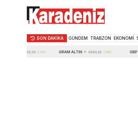
SON DAKİKA
GÜNDEM
TRABZON
EKONOMİ
TIN
GRAM ALTIN
GBP
10903,00
2,54%
6660,55
2,59%
6