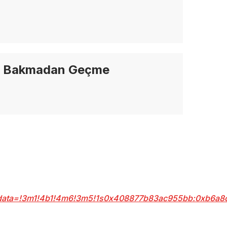
Bakmadan Geçme
ata=!3m1!4b1!4m6!3m5!1s0x408877b83ac955bb:0xb6a8c