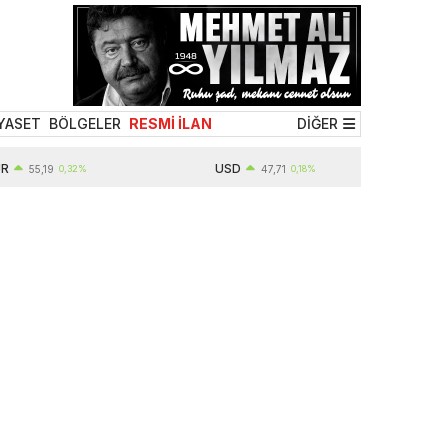
YASET
BÖLGELER
RESMİ İLAN
DİĞER
USD
55,19
0,32%
47,71
0,18%