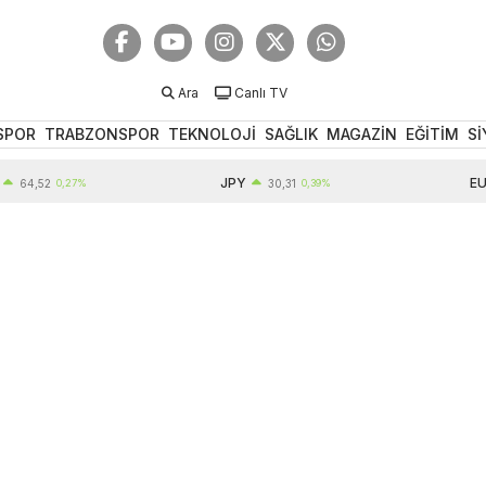
Ara
Canlı TV
SPOR
TRABZONSPOR
TEKNOLOJİ
SAĞLIK
MAGAZİN
EĞİTİM
Sİ
JPY
EUR
4,52
0,27%
30,31
0,39%