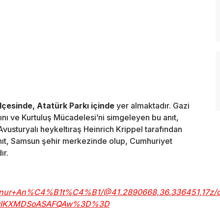
lçesinde, Atatürk Parkı içinde
yer almaktadır. Gazi
nı ve Kurtuluş Mücadelesi’ni simgeleyen bu anıt,
Avusturyalı heykeltıraş Heinrich Krippel tarafından
. Anıt, Samsun şehir merkezinde olup, Cumhuriyet
ır.
/Onur+An%C4%B1t%C4%B1/@41.2890668,36.336451,17z/d
4wIKXMDSoASAFQAw%3D%3D