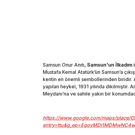
Samsun Onur Anıtı
, Samsun'un İlkadım i
Mustafa Kemal Atatürk’ün Samsun’a çıkışı
kentin en önemli sembollerinden biridir. 
yapılan heykel, 1931 yılında dikilmiştir
Meydanı’na ve sahile yakın bir konumdad
https://www.google.com/maps/place
entry=ttu&g_ep=EgoyMDI1MDMwNC