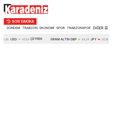
SON DAKİKA
DİĞER
GÜNDEM
TRABZON
EKONOMİ
SPOR
TRABZONSPOR
TEKNOLOJİ
ÇEYREK
USD
GRAM ALTIN
GBP
JPY
54,95
47,59
64,34
30,18
ALTIN
0,05%
6484,95
0,01%
-0,31%
10624,00
-0,17%
0,56%