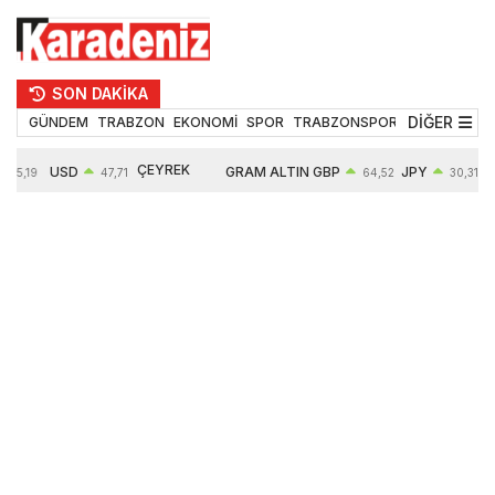
SON DAKİKA
DİĞER
GÜNDEM
TRABZON
EKONOMİ
SPOR
TRABZONSPOR
TEKNOLOJİ
ÇEYREK
USD
GRAM ALTIN
GBP
JPY
55,19
47,71
64,52
30,31
ALTIN
0,18%
6660,55
0,27%
0,39%
10903,00
2,59%
2,54%