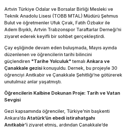
Artvin Türkiye Odalar ve Borsalar Birliği Mesleki ve
Teknik Anadolu Lisesi (TOBB MTAL) Müdürü Şehmus
Bulut ve öğretmenler Ufuk Çırak, Fatih Özbakır ile
Adem Bıyıklı, Artvin Trabzonspor Taraftarlar Derneği’ni
ziyaret ederek keyifli bir sohbet gerçekleştirdi.
Çay eşliğinde devam eden buluşmada, Mayıs ayında
düzenlenen ve öğrencilerin tarihi bilincini
güçlendiren
"Tarihe Yolculuk"
temalı
Ankara ve
Çanakkale gezisi
konuşuldu. Dernek, bu projeyle 30
öğrenciyi Anıtkabir ve Çanakkale Şehitliği’ne götürerek
unutulmaz anlar yaşatmıştı.
Öğrencilerin Kalbine Dokunan Proje: Tarih ve Vatan
Sevgisi
Gezi kapsamında öğrenciler, Türkiye’nin başkenti
Ankara’da
Atatürk’ün ebedi istirahatgahı
Anıtkabir’i
ziyaret etmiş, ardından Çanakkale’de