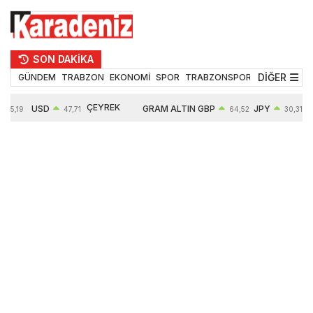
SON DAKİKA
DİĞER
GÜNDEM
TRABZON
EKONOMİ
SPOR
TRABZONSPOR
TEKNOLOJİ
ÇEYREK
USD
GRAM ALTIN
GBP
JPY
55,19
47,71
64,52
30,31
ALTIN
0,18%
6660,55
0,27%
0,39%
10903,00
2,59%
2,54%