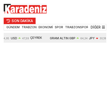
SON DAKİKA
DİĞER
GÜNDEM
TRABZON
EKONOMİ
SPOR
TRABZONSPOR
TEKNOLOJİ
ÇEYREK
USD
GRAM ALTIN
GBP
JPY
54,95
47,59
64,34
30,18
ALTIN
0,05%
6484,95
0,01%
-0,31%
10624,00
-0,17%
0,56%