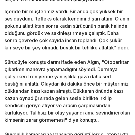
İçeride bir müşterimiz vardı. Bir anda çok yüksek bir
ses duydum. Refleks olarak kendimi dışarı attım. O anın
şokunu atlattıktan sonra kadın sürücünün panik halinde
olduğunu gördük ve sakinleştirmeye çalıştık. Daha
sonra çevrede çok sayıda insan toplandı. Çok şükür
kimseye bir şey olmadı, büyük bir tehlike atlattık" dedi.
Sürücüyle konuştuklarını ifade eden Algın, "Otoparktan
çıkarken manevra yapamadığını söyledi. Durmaya
çalışırken fren yerine yanlışlıkla gaza daha sert
bastığını anlattı. Olaydan iki dakika önce bir müşterimiz
dükkandan kazı kazan almıştı. Dükkanın önünde kazı
kazan oynadığı sırada gelen sesle birlikte irkilip
kendisini geriye atıyor ve aracın çarpmasından
kurtuluyor. Talihsiz bir olay yaşandı ama sevindirici olan
kimsenin zarar görmemesi" diye konuştu.
Güvenlik kamerasına yansıyan görüntülerde, otoparkta