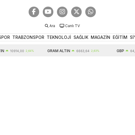
Ara
Canlı TV
SPOR
TRABZONSPOR
TEKNOLOJİ
SAĞLIK
MAGAZİN
EĞİTİM
Sİ
GRAM ALTIN
GBP
10914,00
2,64%
6663,64
2,63%
64,63
0,