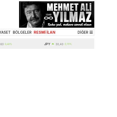
YASET
BÖLGELER
RESMİ İLAN
DİĞER
JPY
44%
30,40
0,70%