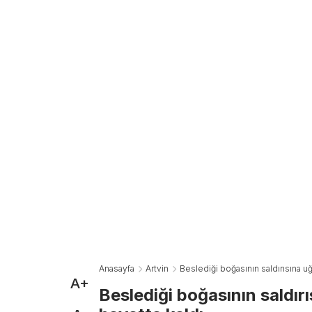
Anasayfa
Artvin
Beslediği boğasının saldırısına u
A+
Beslediği boğasının saldır