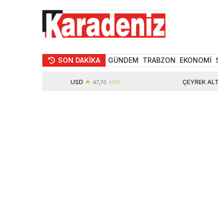
SON DAKİKA
GÜNDEM
TRABZON
EKONOMİ
USD
ÇEYREK ALTIN
47,70
0,15%