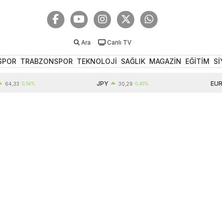
Ara
Canlı TV
SPOR
TRABZONSPOR
TEKNOLOJİ
SAĞLIK
MAGAZİN
EĞİTİM
Sİ
JPY
EUR
3
0,54%
30,29
0,45%
55