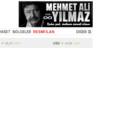
YASET
BÖLGELER
RESMİ İLAN
DİĞER
USD
,01
0,29%
47,56
0,08%