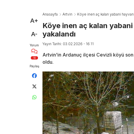
Anasayfa
Artvin
Köye inen aç kalan yabani hayvanl
A+
Köye inen aç kalan yabani
yakalandı
A-
Yayın Tarihi: 03.02.2026 - 16:11
Yorum
Artvin'in Ardanuç ilçesi Cevizli köyü son
10
oldu.
Paylaş