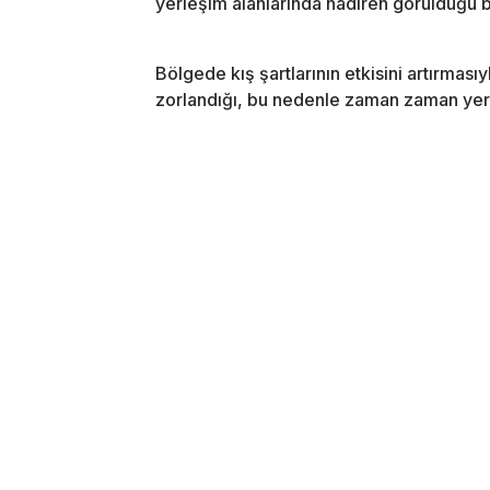
yerleşim alanlarında nadiren görüldüğü bi
Bölgede kış şartlarının etkisini artırması
zorlandığı, bu nedenle zaman zaman yerle