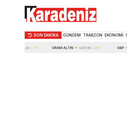
SON DAKİKA
GÜNDEM
TRABZON
EKONOMİ
N
GRAM ALTIN
GBP
10571,00
4,27%
6497,85
4,28%
64,3