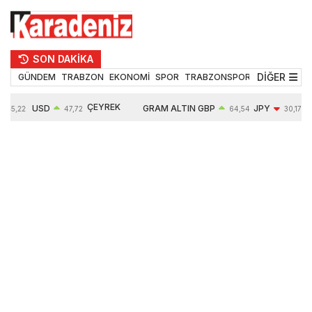
SON DAKİKA
DİĞER
GÜNDEM
TRABZON
EKONOMİ
SPOR
TRABZONSPOR
TEKNOLOJİ
ÇEYREK
USD
GRAM ALTIN
GBP
JPY
55,22
47,72
64,54
30,17
ALTIN
0,02%
6682,87
0,03%
-0,44%
10925,00
0,34%
2,75%