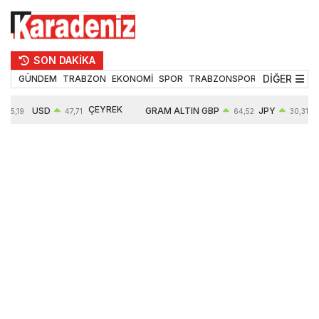
SON DAKİKA
DİĞER
GÜNDEM
TRABZON
EKONOMİ
SPOR
TRABZONSPOR
TEKNOLOJİ
ÇEYREK
USD
GRAM ALTIN
GBP
JPY
55,19
47,71
64,52
30,31
ALTIN
0,18%
6660,55
0,27%
0,39%
10903,00
2,59%
2,54%