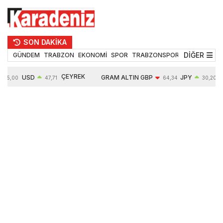
SON DAKİKA
DİĞER
GÜNDEM
TRABZON
EKONOMİ
SPOR
TRABZONSPOR
TEKNOLOJİ
ÇEYREK
USD
GRAM ALTIN
GBP
JPY
55,00
47,71
64,34
30,20
ALTIN
0,17%
6583,90
-0,03%
0,05%
10749,00
1,41%
1,09%