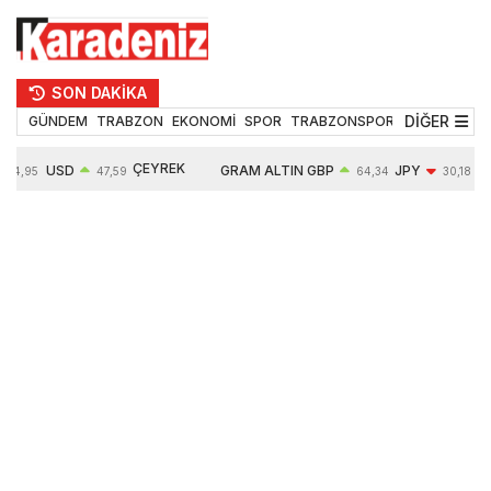
SON DAKİKA
DİĞER
GÜNDEM
TRABZON
EKONOMİ
SPOR
TRABZONSPOR
TEKNOLOJİ
ÇEYREK
USD
GRAM ALTIN
GBP
JPY
54,95
47,59
64,34
30,18
ALTIN
0,05%
6484,95
0,01%
-0,31%
10624,00
-0,17%
0,56%