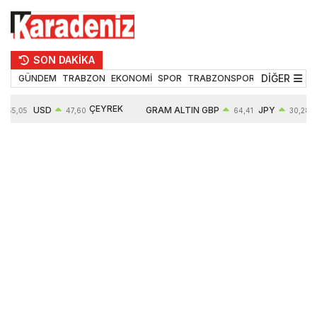
SON DAKİKA
DİĞER
GÜNDEM
TRABZON
EKONOMİ
SPOR
TRABZONSPOR
TEKNOLOJİ
ÇEYREK
USD
GRAM ALTIN
GBP
JPY
55,05
47,60
64,41
30,28
ALTIN
0,06%
6532,72
0,13%
0,01%
10683,00
0,56%
1,12%