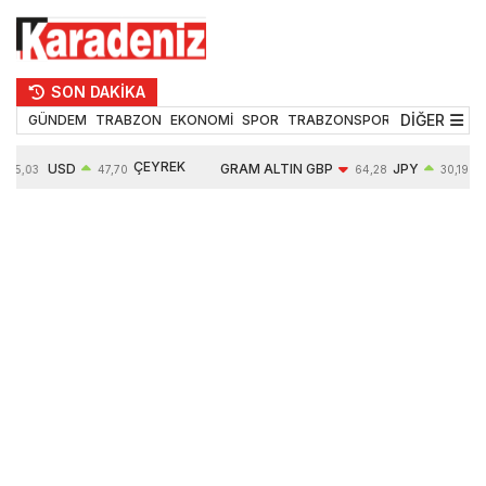
SON DAKİKA
DİĞER
GÜNDEM
TRABZON
EKONOMİ
SPOR
TRABZONSPOR
TEKNOLOJİ
ÇEYREK
USD
GRAM ALTIN
GBP
JPY
55,03
47,70
64,28
30,19
ALTIN
0,17%
6604,03
-0,11%
0,00%
10766,00
1,72%
1,25%