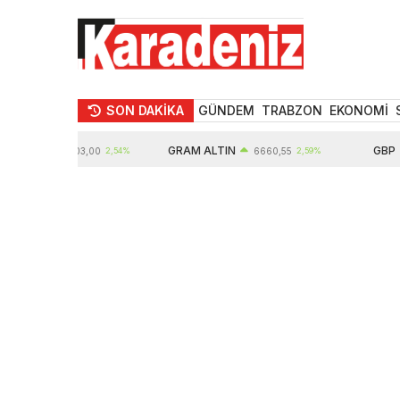
SON DAKİKA
GÜNDEM
TRABZON
EKONOMİ
IN
GRAM ALTIN
GBP
10903,00
2,54%
6660,55
2,59%
64