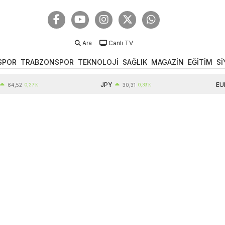
Ara
Canlı TV
SPOR
TRABZONSPOR
TEKNOLOJİ
SAĞLIK
MAGAZİN
EĞİTİM
Sİ
JPY
EUR
,52
0,27%
30,31
0,39%
5