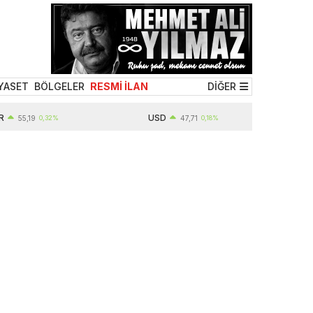
YASET
BÖLGELER
RESMİ İLAN
DİĞER
USD
5,19
0,32%
47,71
0,18%